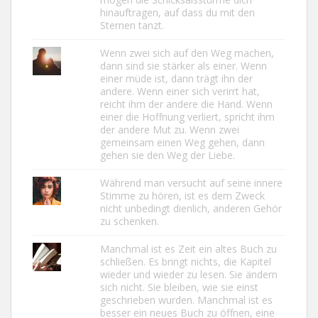
hinauftragen, auf dass du mit den
Sternen tanzt.
Wenn zwei sich auf den Weg machen,
dann sind sie stärker als einer. Wenn
einer müde ist, dann trägt ihn der
andere. Wenn einer sich verirrt hat,
reicht ihm der andere die Hand. Wenn
einer die Hoffnung verliert, spricht ihm
der andere Mut zu. Wenn zwei
gemeinsam einen Weg gehen, dann
gehen sie den Weg der Liebe.
Während man versucht auf seine innere
Stimme zu hören, ist es dem Zweck
nicht unbedingt dienlich, anderen Gehör
zu schenken.
Manchmal ist es Zeit ein altes Buch zu
schließen. Es bringt nichts, die Kapitel
wieder und wieder zu lesen. Sie ändern
sich nicht. Sie bleiben, wie sie einst
geschrieben wurden. Manchmal ist es
besser ein neues Buch zu öffnen, eine