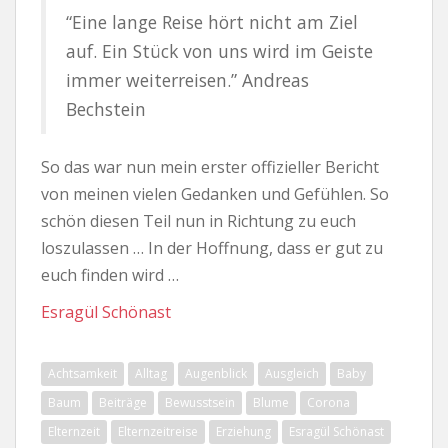
“Eine lange Reise hört nicht am Ziel
auf. Ein Stück von uns wird im Geiste
immer weiterreisen.” Andreas
Bechstein
So das war nun mein erster offizieller Bericht
von meinen vielen Gedanken und Gefühlen. So
schön diesen Teil nun in Richtung zu euch
loszulassen … In der Hoffnung, dass er gut zu
euch finden wird …
Esragül Schönast
Achtsamkeit
Alltag
Augenblick
Ausgleich
Baby
Baum
Beiträge
Bewusstsein
Blume
Corona
Elternzeit
Elternzeitreise
Erziehung
Esragül Schönast