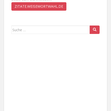
ZITATE.WEISEWORTWAHL.DE
Suche
nach: