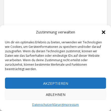
LETZTE KOMMENTARE
Zustimmung verwalten
Esragül Schönast
zu
Geduld ist das Schwerste und
das Einzige, was zu lernen sich lohnt. Alle Natur, alles
Um dir ein optimales Erlebnis zu bieten, verwenden wir Technologien
Wachstum, aller Friede, alles Gedeihen und Schöne in
wie Cookies, um Geräteinformationen zu speichern und/oder darauf
der Welt beruht auf Geduld, braucht Zeit, Stille, braucht
zuzugreifen. Wenn du diesen Technologien zustimmst, können wir
Vertrauen.
Daten wie das Surfverhalten oder eindeutige IDs auf dieser Website
verarbeiten. Wenn du deine Zustimmung nicht erteilst oder
Roger
zu
Geduld ist das Schwerste und das Einzige,
zurückziehst, können bestimmte Merkmale und Funktionen
was zu lernen sich lohnt. Alle Natur, alles Wachstum,
beeinträchtigt werden.
aller Friede, alles Gedeihen und Schöne in der Welt
beruht auf Geduld, braucht Zeit, Stille, braucht
Vertrauen.
AKZEPTIEREN
Frank Brenmöhl
zu
Nichts in unserem Leben
ABLEHNEN
geschieht ohne Grund. Der Rest ist Zufall.
Datenschutzerklärung
Impressum
Grid
zu
Man lebt ruhiger, wenn man nicht alles
sagt, was man weiß, nicht alles glaubt, was man hört