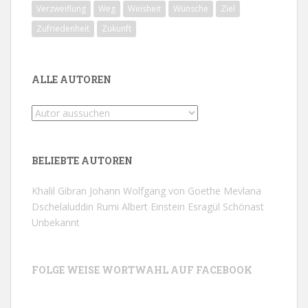
Verzweiflung
Weg
Weisheit
Wünsche
Ziel
Zufriedenheit
Zukunft
ALLE AUTOREN
BELIEBTE AUTOREN
Khalil Gibran
Johann Wolfgang von Goethe
Mevlana
Dschelaluddin Rumi
Albert Einstein
Esragül Schönast
Unbekannt
FOLGE WEISE WORTWAHL AUF FACEBOOK