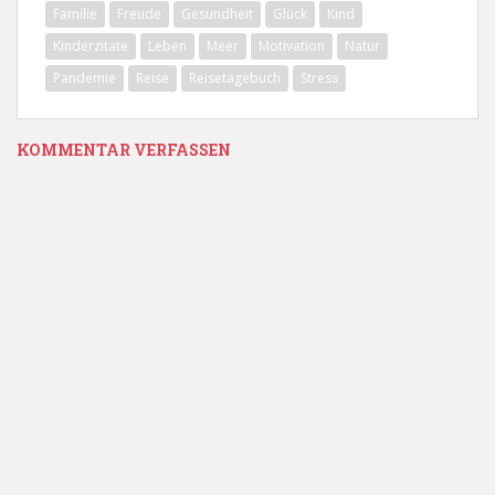
Familie
Freude
Gesundheit
Glück
Kind
Kinderzitate
Leben
Meer
Motivation
Natur
Pandemie
Reise
Reisetagebuch
Stress
KOMMENTAR VERFASSEN