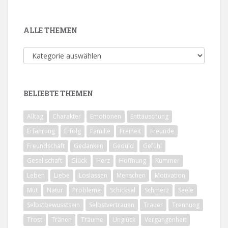
ALLE THEMEN
Alle
Themen
BELIEBTE THEMEN
Alltag
Charakter
Emotionen
Enttäuschung
Erfahrung
Erfolg
Familie
Freiheit
Freunde
Freundschaft
Gedanken
Geduld
Gefühl
Gesellschaft
Glück
Herz
Hoffnung
Kummer
Leben
Liebe
Loslassen
Menschen
Motivation
Mut
Natur
Probleme
Schicksal
Schmerz
Seele
Selbstbewusstsein
Selbstvertrauen
Trauer
Trennung
Trost
Tränen
Träume
Unglück
Vergangenheit