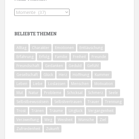
Alle
Themen
BELIEBTE THEMEN
Alltag
Charakter
Emotionen
Enttäuschung
Erfahrung
Erfolg
Familie
Freiheit
Freunde
Freundschaft
Gedanken
Geduld
Gefühl
Gesellschaft
Glück
Herz
Hoffnung
Kummer
Leben
Liebe
Loslassen
Menschen
Motivation
Mut
Natur
Probleme
Schicksal
Schmerz
Seele
Selbstbewusstsein
Selbstvertrauen
Trauer
Trennung
Trost
Tränen
Träume
Unglück
Vergangenheit
Verzweiflung
Weg
Weisheit
Wünsche
Ziel
Zufriedenheit
Zukunft