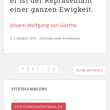
er ist der Repräsentant
einer ganzen Ewigkeit.
Johann Wolfgang von Goethe
7. Oktober 2019
Schreib einen Kommentar
SEITENNUMMERIERUNG
1
2
…
4
ÄLTERE BEITRÄGE
DER
BEITRÄGE
ZITATESAMMLUNG
Zitate zum Durchstöbern
ZITATE.WEISEWORTWAHL.DE