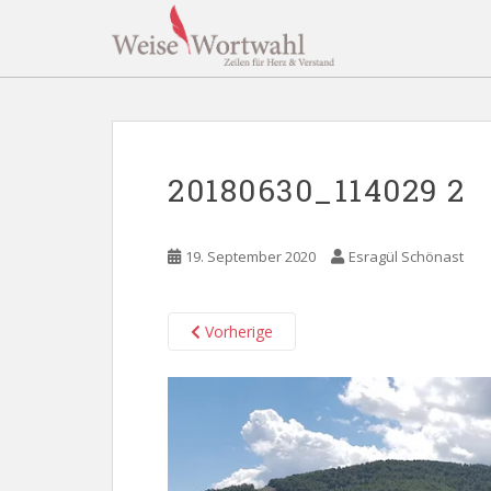
S
k
i
p
t
o
m
20180630_114029 2
a
i
n
19. September 2020
Esragül Schönast
c
o
n
Vorherige
t
e
n
t