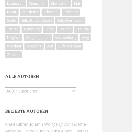
Loslassen
Menschen
Motivation
Mut
Natur
Probleme
Schicksal
Schmerz
Seele
Selbstbewusstsein
Selbstvertrauen
Trauer
Trennung
Trost
Tränen
Träume
Unglück
Vergangenheit
Verzweiflung
Weg
Weisheit
Wünsche
Ziel
Zufriedenheit
Zukunft
ALLE AUTOREN
BELIEBTE AUTOREN
Khalil Gibran
Johann Wolfgang von Goethe
Mevlana Dschelaluddin Rumi
Albert Einstein