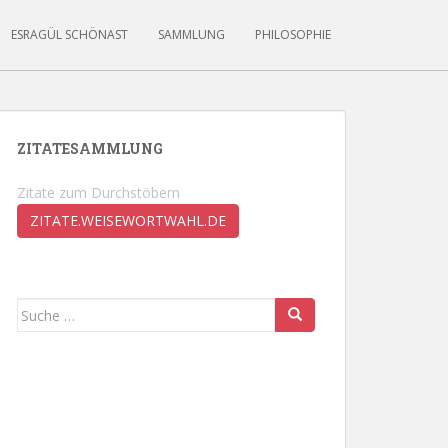
ESRAGÜL SCHÖNAST
SAMMLUNG
PHILOSOPHIE
ZITATESAMMLUNG
Zitate zum Durchstöbern
ZITATE.WEISEWORTWAHL.DE
Suche
nach: