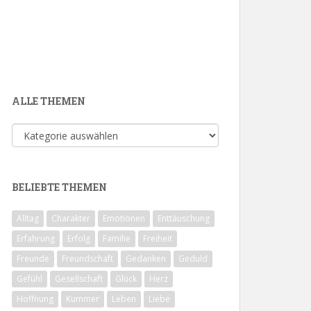
ALLE THEMEN
Alle
Themen
BELIEBTE THEMEN
Alltag
Charakter
Emotionen
Enttäuschung
Erfahrung
Erfolg
Familie
Freiheit
Freunde
Freundschaft
Gedanken
Geduld
Gefühl
Gesellschaft
Glück
Herz
Hoffnung
Kummer
Leben
Liebe