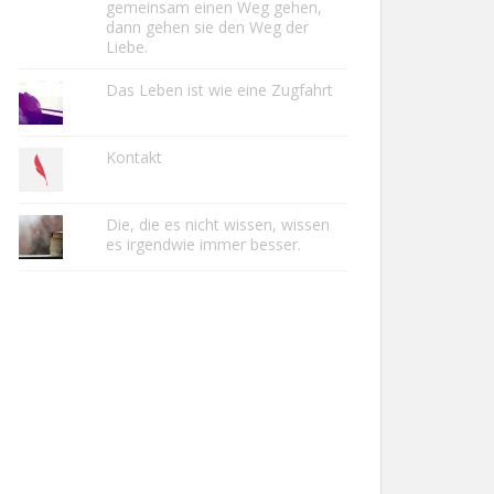
gemeinsam einen Weg gehen,
dann gehen sie den Weg der
Liebe.
Das Leben ist wie eine Zugfahrt
Kontakt
Die, die es nicht wissen, wissen
es irgendwie immer besser.