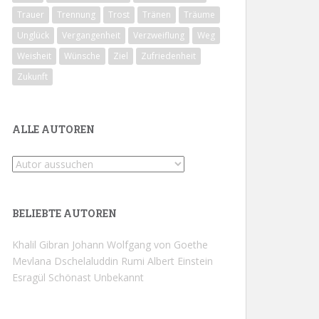
Trauer
Trennung
Trost
Tränen
Träume
Unglück
Vergangenheit
Verzweiflung
Weg
Weisheit
Wünsche
Ziel
Zufriedenheit
Zukunft
ALLE AUTOREN
BELIEBTE AUTOREN
Khalil Gibran
Johann Wolfgang von Goethe
Mevlana Dschelaluddin Rumi
Albert Einstein
Esragül Schönast
Unbekannt