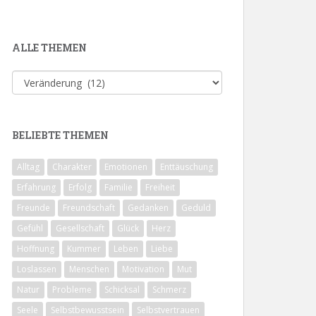
ALLE THEMEN
Alle
Themen
BELIEBTE THEMEN
Alltag
Charakter
Emotionen
Enttäuschung
Erfahrung
Erfolg
Familie
Freiheit
Freunde
Freundschaft
Gedanken
Geduld
Gefühl
Gesellschaft
Glück
Herz
Hoffnung
Kummer
Leben
Liebe
Loslassen
Menschen
Motivation
Mut
Natur
Probleme
Schicksal
Schmerz
Seele
Selbstbewusstsein
Selbstvertrauen