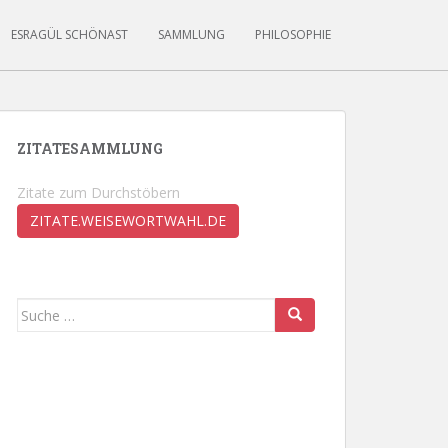
ESRAGÜL SCHÖNAST
SAMMLUNG
PHILOSOPHIE
ZITATESAMMLUNG
Zitate zum Durchstöbern
ZITATE.WEISEWORTWAHL.DE
Suche
nach: