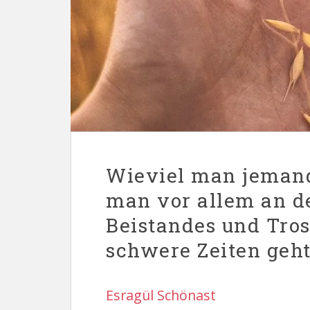
Wieviel man jemand
man vor allem an de
Beistandes und Tro
schwere Zeiten geht
Esragül Schönast