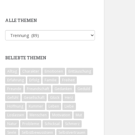
ALLE THEMEN
Alle
Themen
BELIEBTE THEMEN
Alltag
Charakter
Emotionen
Enttäuschung
Erfahrung
Erfolg
Familie
Freiheit
Freunde
Freundschaft
Gedanken
Geduld
Gefühl
Gesellschaft
Glück
Herz
Hoffnung
Kummer
Leben
Liebe
Loslassen
Menschen
Motivation
Mut
Natur
Probleme
Schicksal
Schmerz
Seele
Selbstbewusstsein
Selbstvertrauen