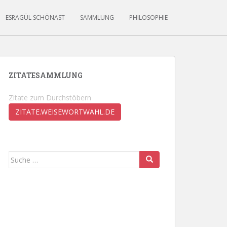
ESRAGÜL SCHÖNAST
SAMMLUNG
PHILOSOPHIE
ZITATESAMMLUNG
Zitate zum Durchstöbern
ZITATE.WEISEWORTWAHL.DE
Suche
nach: