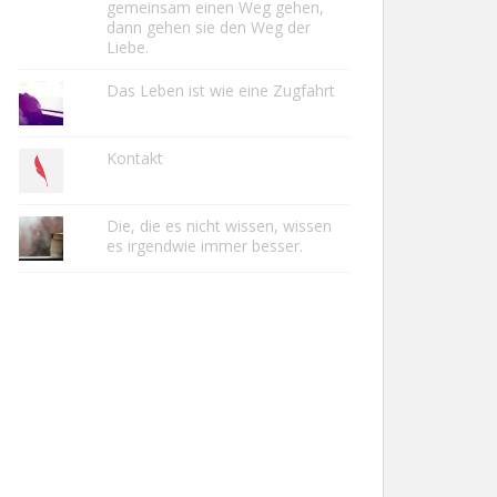
gemeinsam einen Weg gehen,
dann gehen sie den Weg der
Liebe.
Das Leben ist wie eine Zugfahrt
Kontakt
Die, die es nicht wissen, wissen
es irgendwie immer besser.