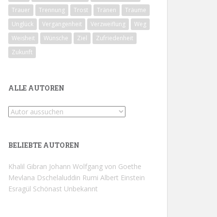
Trauer
Trennung
Trost
Tränen
Träume
Unglück
Vergangenheit
Verzweiflung
Weg
Weisheit
Wünsche
Ziel
Zufriedenheit
Zukunft
ALLE AUTOREN
BELIEBTE AUTOREN
Khalil Gibran
Johann Wolfgang von Goethe
Mevlana Dschelaluddin Rumi
Albert Einstein
Esragül Schönast
Unbekannt