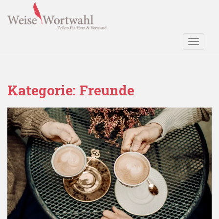
S
k
i
p
TOGGLE
t
o
m
a
Kategorie:
Freunde
i
n
c
o
n
t
e
n
t