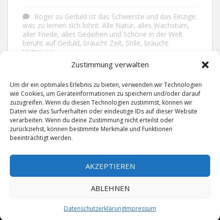
Roger
zu
Geduld ist das Schwerste und das Einzige,
was zu lernen sich lohnt. Alle Natur, alles Wachstum,
aller Friede, alles Gedeihen und Schöne in der Welt
beruht auf Geduld, braucht Zeit, Stille, braucht
Vertrauen.
Zustimmung verwalten
Frank Brenmöhl
zu
Nichts in unserem Leben
geschieht ohne Grund. Der Rest ist Zufall.
Um dir ein optimales Erlebnis zu bieten, verwenden wir Technologien
wie Cookies, um Geräteinformationen zu speichern und/oder darauf
Grid
zu
Man lebt ruhiger, wenn man nicht alles
zuzugreifen. Wenn du diesen Technologien zustimmst, können wir
sagt, was man weiß, nicht alles glaubt, was man hört
Daten wie das Surfverhalten oder eindeutige IDs auf dieser Website
und über den Rest einfach nur lächelt.
verarbeiten. Wenn du deine Zustimmung nicht erteilst oder
zurückziehst, können bestimmte Merkmale und Funktionen
beeinträchtigt werden.
AKZEPTIEREN
ABLEHNEN
IMPRESSUM
DATENSCHUTZERKLÄRUNG
KONTAKT
Datenschutzerklärung
Impressum
Weise Wortwahl. Alle Rechte vorbehalten.