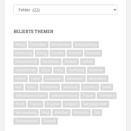
Alle
Themen
BELIEBTE THEMEN
Alltag
Charakter
Emotionen
Enttäuschung
Erfahrung
Erfolg
Familie
Freiheit
Freunde
Freundschaft
Gedanken
Geduld
Gefühl
Gesellschaft
Glück
Herz
Hoffnung
Kummer
Leben
Liebe
Loslassen
Menschen
Motivation
Mut
Natur
Probleme
Schicksal
Schmerz
Seele
Selbstbewusstsein
Selbstvertrauen
Trauer
Trennung
Trost
Tränen
Träume
Unglück
Vergangenheit
Verzweiflung
Weg
Weisheit
Wünsche
Ziel
Zufriedenheit
Zukunft