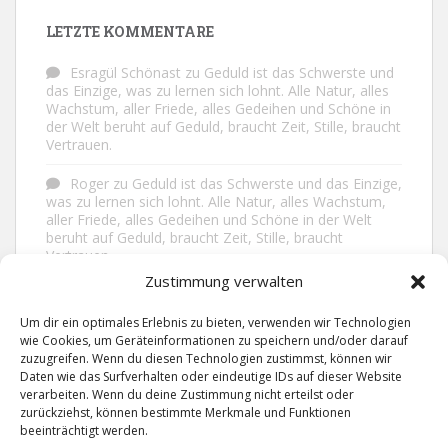
LETZTE KOMMENTARE
Esragül Schönast
zu
Geduld ist das Schwerste und
das Einzige, was zu lernen sich lohnt. Alle Natur, alles
Wachstum, aller Friede, alles Gedeihen und Schöne in
der Welt beruht auf Geduld, braucht Zeit, Stille, braucht
Vertrauen.
Roger
zu
Geduld ist das Schwerste und das Einzige,
was zu lernen sich lohnt. Alle Natur, alles Wachstum,
aller Friede, alles Gedeihen und Schöne in der Welt
beruht auf Geduld, braucht Zeit, Stille, braucht
Vertrauen.
Zustimmung verwalten
Frank Brenmöhl
zu
Nichts in unserem Leben
geschieht ohne Grund. Der Rest ist Zufall.
Um dir ein optimales Erlebnis zu bieten, verwenden wir Technologien
wie Cookies, um Geräteinformationen zu speichern und/oder darauf
Grid
zu
Man lebt ruhiger, wenn man nicht alles
zuzugreifen. Wenn du diesen Technologien zustimmst, können wir
sagt, was man weiß, nicht alles glaubt, was man hört
Daten wie das Surfverhalten oder eindeutige IDs auf dieser Website
und über den Rest einfach nur lächelt.
verarbeiten. Wenn du deine Zustimmung nicht erteilst oder
zurückziehst, können bestimmte Merkmale und Funktionen
beeinträchtigt werden.