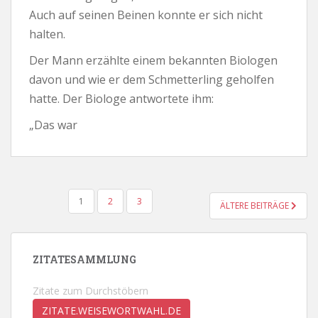
Auch auf seinen Beinen konnte er sich nicht
halten.
Der Mann erzählte einem bekannten Biologen
davon und wie er dem Schmetterling geholfen
hatte. Der Biologe antwortete ihm:
„Das war
SEITENNUMMERIERUNG
1
2
3
ÄLTERE BEITRÄGE
DER
BEITRÄGE
ZITATESAMMLUNG
Zitate zum Durchstöbern
ZITATE.WEISEWORTWAHL.DE