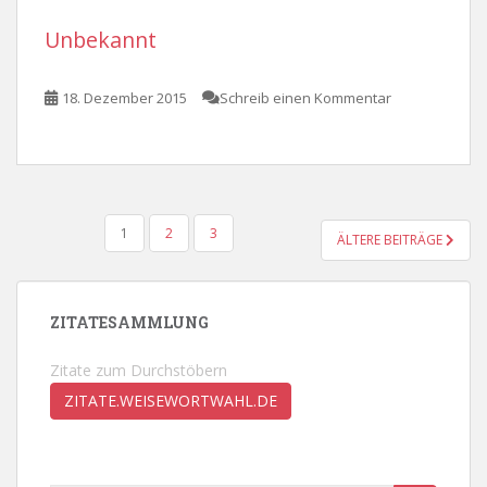
Unbekannt
18. Dezember 2015
Schreib einen Kommentar
SEITENNUMMERIERUNG
1
2
3
ÄLTERE BEITRÄGE
DER
BEITRÄGE
ZITATESAMMLUNG
Zitate zum Durchstöbern
ZITATE.WEISEWORTWAHL.DE