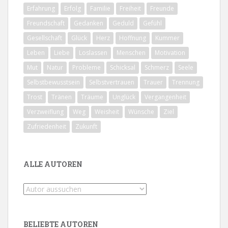
Erfahrung
Erfolg
Familie
Freiheit
Freunde
Freundschaft
Gedanken
Geduld
Gefühl
Gesellschaft
Glück
Herz
Hoffnung
Kummer
Leben
Liebe
Loslassen
Menschen
Motivation
Mut
Natur
Probleme
Schicksal
Schmerz
Seele
Selbstbewusstsein
Selbstvertrauen
Trauer
Trennung
Trost
Tränen
Träume
Unglück
Vergangenheit
Verzweiflung
Weg
Weisheit
Wünsche
Ziel
Zufriedenheit
Zukunft
ALLE AUTOREN
BELIEBTE AUTOREN