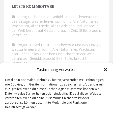
LETZTE KOMMENTARE
Esragül Schönast
zu
Geduld ist das Schwerste und
das Einzige, was zu lernen sich lohnt. Alle Natur, alles
Wachstum, aller Friede, alles Gedeihen und Schöne in
der Welt beruht auf Geduld, braucht Zeit, Stille, braucht
Vertrauen.
Roger
zu
Geduld ist das Schwerste und das Einzige,
was zu lernen sich lohnt. Alle Natur, alles Wachstum,
aller Friede, alles Gedeihen und Schöne in der Welt
beruht auf Geduld, braucht Zeit, Stille, braucht
Vertrauen.
Zustimmung verwalten
Frank Brenmöhl
zu
Nichts in unserem Leben
geschieht ohne Grund. Der Rest ist Zufall.
Um dir ein optimales Erlebnis zu bieten, verwenden wir Technologien
wie Cookies, um Geräteinformationen zu speichern und/oder darauf
Grid
zu
Man lebt ruhiger, wenn man nicht alles
zuzugreifen. Wenn du diesen Technologien zustimmst, können wir
sagt, was man weiß, nicht alles glaubt, was man hört
Daten wie das Surfverhalten oder eindeutige IDs auf dieser Website
und über den Rest einfach nur lächelt.
verarbeiten. Wenn du deine Zustimmung nicht erteilst oder
zurückziehst, können bestimmte Merkmale und Funktionen
beeinträchtigt werden.