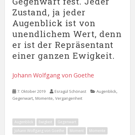
Gegenwart fest. Jeder
Zustand, ja jeder
Augenblick ist von
unendlichem Wert, denn
er ist der Repräsentant
einer ganzen Ewigkeit.
Johann Wolfgang von Goethe
,
7. Oktober 2019
Esragül Schönast
Augenblick
,
,
Gegenwart
Momente
Vergangenheit
Augenblick
Ewigkeit
Gegenwart
Johann Wolfgang von Goethe
Moment
Momente