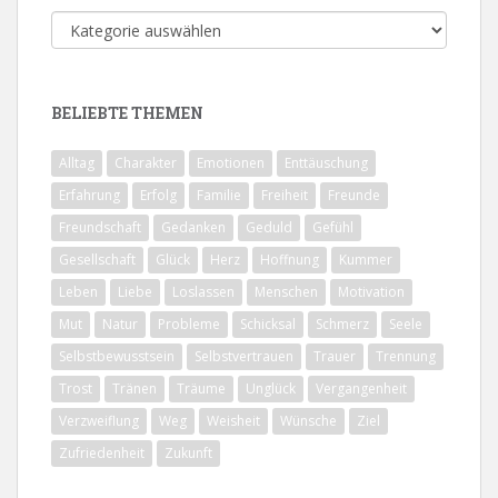
Alle
Themen
BELIEBTE THEMEN
Alltag
Charakter
Emotionen
Enttäuschung
Erfahrung
Erfolg
Familie
Freiheit
Freunde
Freundschaft
Gedanken
Geduld
Gefühl
Gesellschaft
Glück
Herz
Hoffnung
Kummer
Leben
Liebe
Loslassen
Menschen
Motivation
Mut
Natur
Probleme
Schicksal
Schmerz
Seele
Selbstbewusstsein
Selbstvertrauen
Trauer
Trennung
Trost
Tränen
Träume
Unglück
Vergangenheit
Verzweiflung
Weg
Weisheit
Wünsche
Ziel
Zufriedenheit
Zukunft