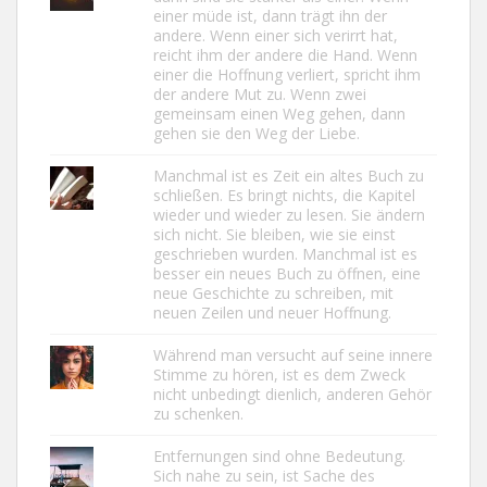
einer müde ist, dann trägt ihn der
andere. Wenn einer sich verirrt hat,
reicht ihm der andere die Hand. Wenn
einer die Hoffnung verliert, spricht ihm
der andere Mut zu. Wenn zwei
gemeinsam einen Weg gehen, dann
gehen sie den Weg der Liebe.
Manchmal ist es Zeit ein altes Buch zu
schließen. Es bringt nichts, die Kapitel
wieder und wieder zu lesen. Sie ändern
sich nicht. Sie bleiben, wie sie einst
geschrieben wurden. Manchmal ist es
besser ein neues Buch zu öffnen, eine
neue Geschichte zu schreiben, mit
neuen Zeilen und neuer Hoffnung.
Während man versucht auf seine innere
Stimme zu hören, ist es dem Zweck
nicht unbedingt dienlich, anderen Gehör
zu schenken.
Entfernungen sind ohne Bedeutung.
Sich nahe zu sein, ist Sache des