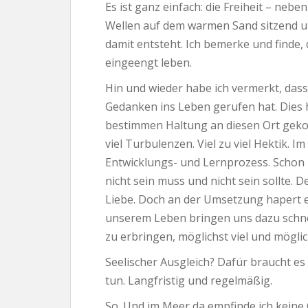
Es ist ganz einfach: die Freiheit – ne
Wellen auf dem warmen Sand sitzend un
damit entsteht. Ich bemerke und finde, 
eingeengt leben.
Hin und wieder habe ich vermerkt, dass
Gedanken ins Leben gerufen hat. Dies h
bestimmen Haltung an diesen Ort gekom
viel Turbulenzen. Viel zu viel Hektik. I
Entwicklungs- und Lernprozess. Schon l
nicht sein muss und nicht sein sollte. 
Liebe. Doch an der Umsetzung hapert es. 
unserem Leben bringen uns dazu schnell
zu erbringen, möglichst viel und möglic
Seelischer Ausgleich? Dafür braucht e
tun. Langfristig und regelmäßig.
So. Und im Meer da empfinde ich keine Gr