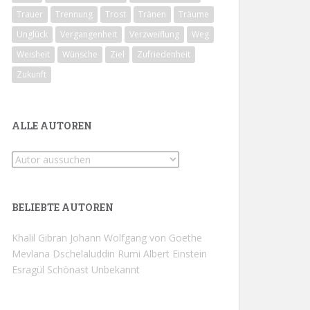
Trauer
Trennung
Trost
Tränen
Träume
Unglück
Vergangenheit
Verzweiflung
Weg
Weisheit
Wünsche
Ziel
Zufriedenheit
Zukunft
ALLE AUTOREN
BELIEBTE AUTOREN
Khalil Gibran
Johann Wolfgang von Goethe
Mevlana Dschelaluddin Rumi
Albert Einstein
Esragül Schönast
Unbekannt