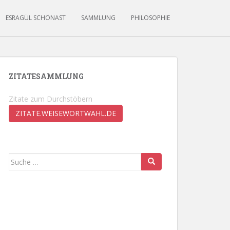
ESRAGÜL SCHÖNAST
SAMMLUNG
PHILOSOPHIE
ZITATESAMMLUNG
Zitate zum Durchstöbern
ZITATE.WEISEWORTWAHL.DE
Suche
nach: