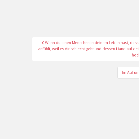
Beitragsnavigation
Wenn du einen Menschen in deinem Leben hast, dessen
anfühlt, weil es dir schlecht geht und dessen Hand auf de
höc
Im Auf un