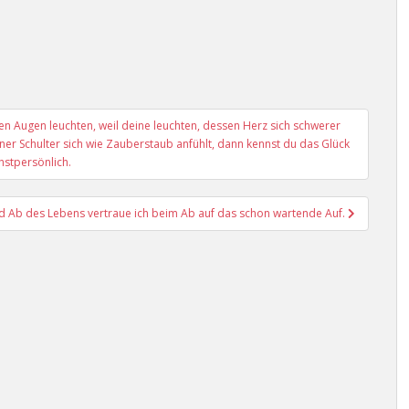
 Augen leuchten, weil deine leuchten, dessen Herz sich schwerer
iner Schulter sich wie Zauberstaub anfühlt, dann kennst du das Glück
hstpersönlich.
d Ab des Lebens vertraue ich beim Ab auf das schon wartende Auf.