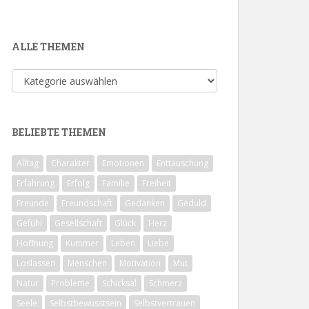
ALLE THEMEN
Alle
Themen
BELIEBTE THEMEN
Alltag
Charakter
Emotionen
Enttäuschung
Erfahrung
Erfolg
Familie
Freiheit
Freunde
Freundschaft
Gedanken
Geduld
Gefühl
Gesellschaft
Glück
Herz
Hoffnung
Kummer
Leben
Liebe
Loslassen
Menschen
Motivation
Mut
Natur
Probleme
Schicksal
Schmerz
Seele
Selbstbewusstsein
Selbstvertrauen