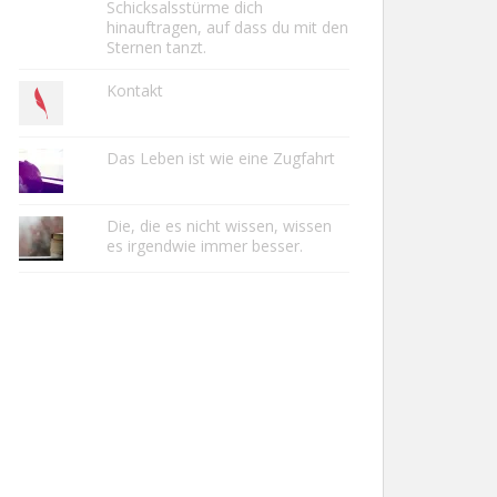
Schicksalsstürme dich
hinauftragen, auf dass du mit den
Sternen tanzt.
Kontakt
Das Leben ist wie eine Zugfahrt
Die, die es nicht wissen, wissen
es irgendwie immer besser.