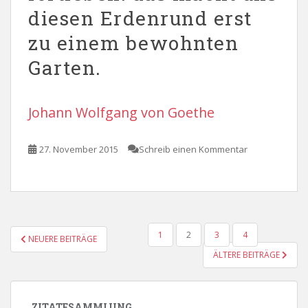
diesen Erdenrund erst
zu einem bewohnten
Garten.
Johann Wolfgang von Goethe
27. November 2015
Schreib einen Kommentar
SEITENNUMMERIERUNG
1
2
3
4
NEUERE BEITRÄGE
DER
ÄLTERE BEITRÄGE
BEITRÄGE
ZITATESAMMLUNG