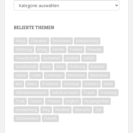
Alle
Themen
BELIEBTE THEMEN
Alltag
Charakter
Emotionen
Enttäuschung
Erfahrung
Erfolg
Familie
Freiheit
Freunde
Freundschaft
Gedanken
Geduld
Gefühl
Gesellschaft
Glück
Herz
Hoffnung
Kummer
Leben
Liebe
Loslassen
Menschen
Motivation
Mut
Natur
Probleme
Schicksal
Schmerz
Seele
Selbstbewusstsein
Selbstvertrauen
Trauer
Trennung
Trost
Tränen
Träume
Unglück
Vergangenheit
Verzweiflung
Weg
Weisheit
Wünsche
Ziel
Zufriedenheit
Zukunft