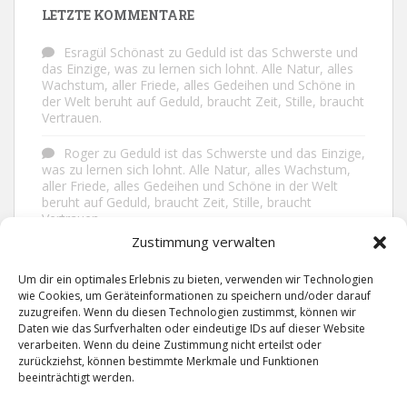
LETZTE KOMMENTARE
Esragül Schönast
zu
Geduld ist das Schwerste und
das Einzige, was zu lernen sich lohnt. Alle Natur, alles
Wachstum, aller Friede, alles Gedeihen und Schöne in
der Welt beruht auf Geduld, braucht Zeit, Stille, braucht
Vertrauen.
Roger
zu
Geduld ist das Schwerste und das Einzige,
was zu lernen sich lohnt. Alle Natur, alles Wachstum,
aller Friede, alles Gedeihen und Schöne in der Welt
beruht auf Geduld, braucht Zeit, Stille, braucht
Vertrauen.
Zustimmung verwalten
Frank Brenmöhl
zu
Nichts in unserem Leben
geschieht ohne Grund. Der Rest ist Zufall.
Um dir ein optimales Erlebnis zu bieten, verwenden wir Technologien
wie Cookies, um Geräteinformationen zu speichern und/oder darauf
Grid
zu
Man lebt ruhiger, wenn man nicht alles
zuzugreifen. Wenn du diesen Technologien zustimmst, können wir
sagt, was man weiß, nicht alles glaubt, was man hört
Daten wie das Surfverhalten oder eindeutige IDs auf dieser Website
und über den Rest einfach nur lächelt.
verarbeiten. Wenn du deine Zustimmung nicht erteilst oder
zurückziehst, können bestimmte Merkmale und Funktionen
beeinträchtigt werden.