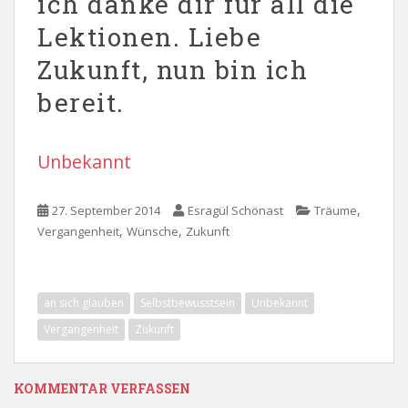
ich danke dir für all die
Lektionen. Liebe
Zukunft, nun bin ich
bereit.
Unbekannt
,
27. September 2014
Esragül Schönast
Träume
,
,
Vergangenheit
Wünsche
Zukunft
an sich glauben
Selbstbewusstsein
Unbekannt
Vergangenheit
Zukunft
KOMMENTAR VERFASSEN