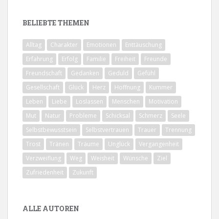
BELIEBTE THEMEN
Alltag
Charakter
Emotionen
Enttäuschung
Erfahrung
Erfolg
Familie
Freiheit
Freunde
Freundschaft
Gedanken
Geduld
Gefühl
Gesellschaft
Glück
Herz
Hoffnung
Kummer
Leben
Liebe
Loslassen
Menschen
Motivation
Mut
Natur
Probleme
Schicksal
Schmerz
Seele
Selbstbewusstsein
Selbstvertrauen
Trauer
Trennung
Trost
Tränen
Träume
Unglück
Vergangenheit
Verzweiflung
Weg
Weisheit
Wünsche
Ziel
Zufriedenheit
Zukunft
ALLE AUTOREN