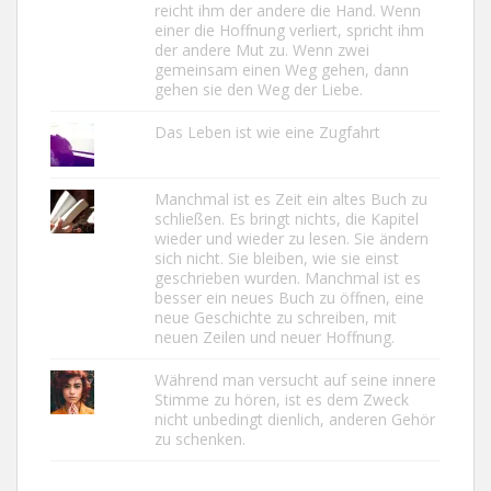
reicht ihm der andere die Hand. Wenn
einer die Hoffnung verliert, spricht ihm
der andere Mut zu. Wenn zwei
gemeinsam einen Weg gehen, dann
gehen sie den Weg der Liebe.
Das Leben ist wie eine Zugfahrt
Manchmal ist es Zeit ein altes Buch zu
schließen. Es bringt nichts, die Kapitel
wieder und wieder zu lesen. Sie ändern
sich nicht. Sie bleiben, wie sie einst
geschrieben wurden. Manchmal ist es
besser ein neues Buch zu öffnen, eine
neue Geschichte zu schreiben, mit
neuen Zeilen und neuer Hoffnung.
Während man versucht auf seine innere
Stimme zu hören, ist es dem Zweck
nicht unbedingt dienlich, anderen Gehör
zu schenken.