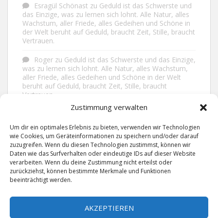
Esragül Schönast
zu
Geduld ist das Schwerste und
das Einzige, was zu lernen sich lohnt. Alle Natur, alles
Wachstum, aller Friede, alles Gedeihen und Schöne in
der Welt beruht auf Geduld, braucht Zeit, Stille, braucht
Vertrauen.
Roger
zu
Geduld ist das Schwerste und das Einzige,
was zu lernen sich lohnt. Alle Natur, alles Wachstum,
aller Friede, alles Gedeihen und Schöne in der Welt
beruht auf Geduld, braucht Zeit, Stille, braucht
Vertrauen.
Zustimmung verwalten
Frank Brenmöhl
zu
Nichts in unserem Leben
geschieht ohne Grund. Der Rest ist Zufall.
Um dir ein optimales Erlebnis zu bieten, verwenden wir Technologien
wie Cookies, um Geräteinformationen zu speichern und/oder darauf
Grid
zu
Man lebt ruhiger, wenn man nicht alles
zuzugreifen. Wenn du diesen Technologien zustimmst, können wir
sagt, was man weiß, nicht alles glaubt, was man hört
Daten wie das Surfverhalten oder eindeutige IDs auf dieser Website
und über den Rest einfach nur lächelt.
verarbeiten. Wenn du deine Zustimmung nicht erteilst oder
zurückziehst, können bestimmte Merkmale und Funktionen
beeinträchtigt werden.
AKZEPTIEREN