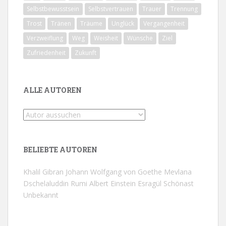
Selbstbewusstsein
Selbstvertrauen
Trauer
Trennung
Trost
Tränen
Träume
Unglück
Vergangenheit
Verzweiflung
Weg
Weisheit
Wünsche
Ziel
Zufriedenheit
Zukunft
ALLE AUTOREN
BELIEBTE AUTOREN
Khalil Gibran
Johann Wolfgang von Goethe
Mevlana
Dschelaluddin Rumi
Albert Einstein
Esragül Schönast
Unbekannt