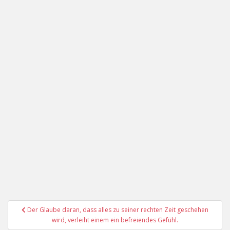
Beitragsnavigation
Der Glaube daran, dass alles zu seiner rechten Zeit geschehen
wird, verleiht einem ein befreiendes Gefühl.