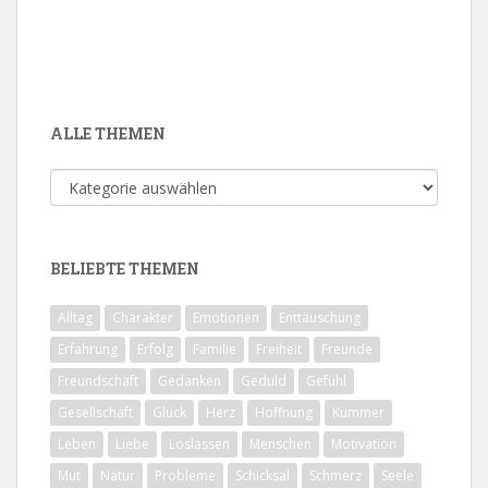
ALLE THEMEN
Alle
Themen
BELIEBTE THEMEN
Alltag
Charakter
Emotionen
Enttäuschung
Erfahrung
Erfolg
Familie
Freiheit
Freunde
Freundschaft
Gedanken
Geduld
Gefühl
Gesellschaft
Glück
Herz
Hoffnung
Kummer
Leben
Liebe
Loslassen
Menschen
Motivation
Mut
Natur
Probleme
Schicksal
Schmerz
Seele