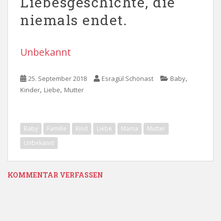
Liebesgeschichte, die
niemals endet.
Unbekannt
,
25. September 2018
Esragül Schönast
Baby
,
,
Kinder
Liebe
Mutter
Baby
Familie
Kind
Liebe
Mama
Mutter
Unbekannt
KOMMENTAR VERFASSEN