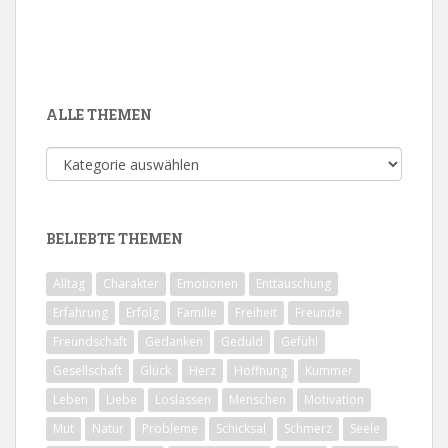
ALLE THEMEN
Alle
Themen
BELIEBTE THEMEN
Alltag
Charakter
Emotionen
Enttäuschung
Erfahrung
Erfolg
Familie
Freiheit
Freunde
Freundschaft
Gedanken
Geduld
Gefühl
Gesellschaft
Glück
Herz
Hoffnung
Kummer
Leben
Liebe
Loslassen
Menschen
Motivation
Mut
Natur
Probleme
Schicksal
Schmerz
Seele