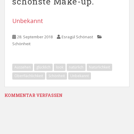
schönste Make-up.
Unbekannt
28. September 2018
Esragül Schönast
Schönheit
Aussehen
glücklich
look
natürlich
Natürlichkeit
Oberflächlichkeit
Schönheit
Unbekannt
KOMMENTAR VERFASSEN