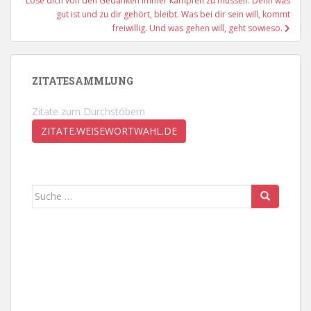
Löse dich von den Gedanken immer kämpfen zu müssen. Denn was
gut ist und zu dir gehört, bleibt. Was bei dir sein will, kommt
freiwillig. Und was gehen will, geht sowieso.
ZITATESAMMLUNG
Zitate zum Durchstöbern
ZITATE.WEISEWORTWAHL.DE
Suche
nach: