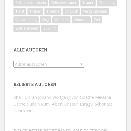
Selbstbewusstsein
Selbstvertrauen
Trauer
Trennung
Trost
Tränen
Träume
Unglück
Vergangenheit
Verzweiflung
Weg
Weisheit
Wünsche
Ziel
Zufriedenheit
Zukunft
ALLE AUTOREN
BELIEBTE AUTOREN
Khalil Gibran
Johann Wolfgang von Goethe
Mevlana
Dschelaluddin Rumi
Albert Einstein
Esragül Schönast
Unbekannt
FOLGE WEISE WORTWAHL AUF FACEBOOK