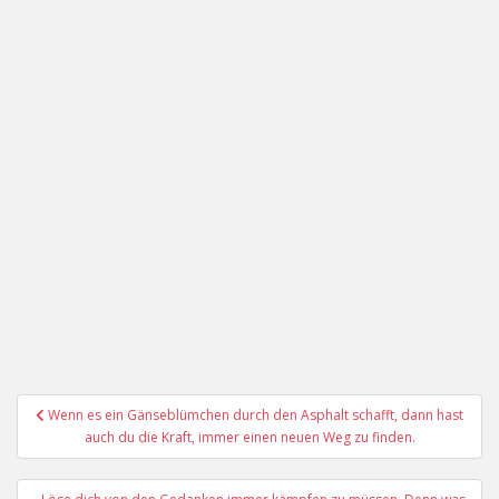
Beitragsnavigation
Wenn es ein Gänseblümchen durch den Asphalt schafft, dann hast
auch du die Kraft, immer einen neuen Weg zu finden.