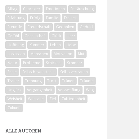
Alltag
Charakter
Emotionen
Enttäuschung
Erfahrung
Erfolg
Familie
Freiheit
Freunde
Freundschaft
Gedanken
Geduld
Gefühl
Gesellschaft
Glück
Herz
Hoffnung
Kummer
Leben
Liebe
Loslassen
Menschen
Motivation
Mut
Natur
Probleme
Schicksal
Schmerz
Seele
Selbstbewusstsein
Selbstvertrauen
Trauer
Trennung
Trost
Tränen
Träume
Unglück
Vergangenheit
Verzweiflung
Weg
Weisheit
Wünsche
Ziel
Zufriedenheit
Zukunft
ALLE AUTOREN