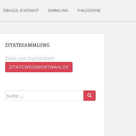
ESRAGÜL SCHÖNAST
SAMMLUNG
PHILOSOPHIE
ZITATESAMMLUNG
Zitate zum Durchstöbern
ZITATE.WEISEWORTWAHL.DE
Suche
nach: