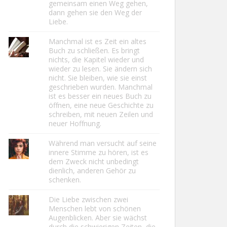
gemeinsam einen Weg gehen,
dann gehen sie den Weg der
Liebe.
Manchmal ist es Zeit ein altes
Buch zu schließen. Es bringt
nichts, die Kapitel wieder und
wieder zu lesen. Sie ändern sich
nicht. Sie bleiben, wie sie einst
geschrieben wurden. Manchmal
ist es besser ein neues Buch zu
öffnen, eine neue Geschichte zu
schreiben, mit neuen Zeilen und
neuer Hoffnung.
Während man versucht auf seine
innere Stimme zu hören, ist es
dem Zweck nicht unbedingt
dienlich, anderen Gehör zu
schenken.
Die Liebe zwischen zwei
Menschen lebt von schönen
Augenblicken. Aber sie wächst
durch die schwierigen Zeiten, die