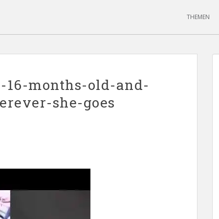
THEMEN
s-16-months-old-and-
erever-she-goes