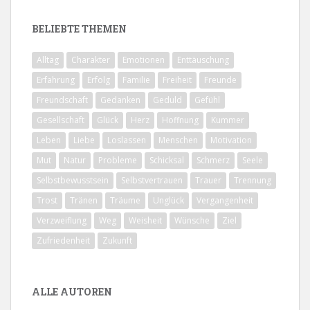
BELIEBTE THEMEN
Alltag
Charakter
Emotionen
Enttäuschung
Erfahrung
Erfolg
Familie
Freiheit
Freunde
Freundschaft
Gedanken
Geduld
Gefühl
Gesellschaft
Glück
Herz
Hoffnung
Kummer
Leben
Liebe
Loslassen
Menschen
Motivation
Mut
Natur
Probleme
Schicksal
Schmerz
Seele
Selbstbewusstsein
Selbstvertrauen
Trauer
Trennung
Trost
Tränen
Träume
Unglück
Vergangenheit
Verzweiflung
Weg
Weisheit
Wünsche
Ziel
Zufriedenheit
Zukunft
ALLE AUTOREN