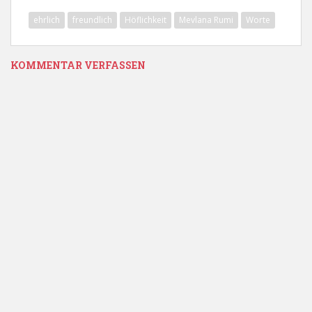
ehrlich
freundlich
Höflichkeit
Mevlana Rumi
Worte
KOMMENTAR VERFASSEN