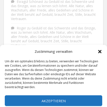
Esragül Schönast
zu
Geduld ist das Schwerste und
das Einzige, was zu lernen sich lohnt. Alle Natur, alles
Wachstum, aller Friede, alles Gedeihen und Schöne in
der Welt beruht auf Geduld, braucht Zeit, Stille, braucht
Vertrauen.
Roger
zu
Geduld ist das Schwerste und das Einzige,
was zu lernen sich lohnt. Alle Natur, alles Wachstum,
aller Friede, alles Gedeihen und Schöne in der Welt
beruht auf Geduld, braucht Zeit, Stille, braucht
Vertrauen.
Zustimmung verwalten
Frank Brenmöhl
zu
Nichts in unserem Leben
geschieht ohne Grund. Der Rest ist Zufall.
Um dir ein optimales Erlebnis zu bieten, verwenden wir Technologien
wie Cookies, um Geräteinformationen zu speichern und/oder darauf
Grid
zu
Man lebt ruhiger, wenn man nicht alles
zuzugreifen. Wenn du diesen Technologien zustimmst, können wir
sagt, was man weiß, nicht alles glaubt, was man hört
Daten wie das Surfverhalten oder eindeutige IDs auf dieser Website
und über den Rest einfach nur lächelt.
verarbeiten. Wenn du deine Zustimmung nicht erteilst oder
zurückziehst, können bestimmte Merkmale und Funktionen
beeinträchtigt werden.
AKZEPTIEREN