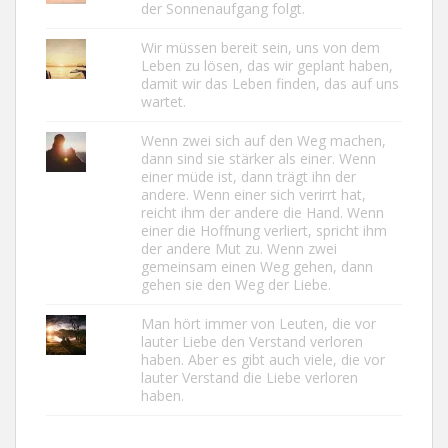
der Sonnenaufgang folgt.
Wir müssen bereit sein, uns von dem
Leben zu lösen, das wir geplant haben,
damit wir das Leben finden, das auf uns
wartet.
Wenn zwei sich auf den Weg machen,
dann sind sie stärker als einer. Wenn
einer müde ist, dann trägt ihn der
andere. Wenn einer sich verirrt hat,
reicht ihm der andere die Hand. Wenn
einer die Hoffnung verliert, spricht ihm
der andere Mut zu. Wenn zwei
gemeinsam einen Weg gehen, dann
gehen sie den Weg der Liebe.
Man hört immer von Leuten, die vor
lauter Liebe den Verstand verloren
haben. Aber es gibt auch viele, die vor
lauter Verstand die Liebe verloren
haben.