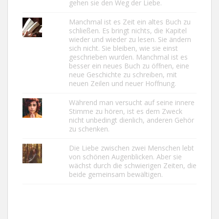
gehen sie den Weg der Liebe.
Manchmal ist es Zeit ein altes Buch zu
schließen. Es bringt nichts, die Kapitel
wieder und wieder zu lesen. Sie ändern
sich nicht. Sie bleiben, wie sie einst
geschrieben wurden. Manchmal ist es
besser ein neues Buch zu öffnen, eine
neue Geschichte zu schreiben, mit
neuen Zeilen und neuer Hoffnung.
Während man versucht auf seine innere
Stimme zu hören, ist es dem Zweck
nicht unbedingt dienlich, anderen Gehör
zu schenken.
Die Liebe zwischen zwei Menschen lebt
von schönen Augenblicken. Aber sie
wächst durch die schwierigen Zeiten, die
beide gemeinsam bewältigen.