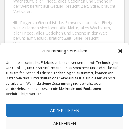
Wachstum, aller Friede, alles Gedeihen und Schöne in
der Welt beruht auf Geduld, braucht Zeit, Stille, braucht
Vertrauen.
Roger
zu
Geduld ist das Schwerste und das Einzige,
was zu lernen sich lohnt. Alle Natur, alles Wachstum,
aller Friede, alles Gedeihen und Schöne in der Welt
beruht auf Geduld, braucht Zeit, Stille, braucht
Vertrauen.
Zustimmung verwalten
Frank Brenmöhl
zu
Nichts in unserem Leben
geschieht ohne Grund. Der Rest ist Zufall.
Um dir ein optimales Erlebnis zu bieten, verwenden wir Technologien
wie Cookies, um Geräteinformationen zu speichern und/oder darauf
Grid
zu
Man lebt ruhiger, wenn man nicht alles
zuzugreifen. Wenn du diesen Technologien zustimmst, können wir
sagt, was man weiß, nicht alles glaubt, was man hört
Daten wie das Surfverhalten oder eindeutige IDs auf dieser Website
und über den Rest einfach nur lächelt.
verarbeiten. Wenn du deine Zustimmung nicht erteilst oder
zurückziehst, können bestimmte Merkmale und Funktionen
beeinträchtigt werden.
AKZEPTIEREN
ABLEHNEN
IMPRESSUM
DATENSCHUTZERKLÄRUNG
KONTAKT