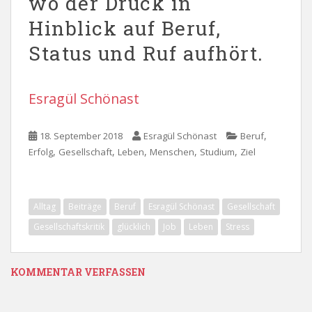
wo der Druck in
Hinblick auf Beruf,
Status und Ruf aufhört.
Esragül Schönast
,
18. September 2018
Esragül Schönast
Beruf
,
,
,
,
,
Erfolg
Gesellschaft
Leben
Menschen
Studium
Ziel
Alltag
Beiträge
Beruf
Esragül Schönast
Gesellschaft
Gesellschaftskritik
glücklich
Job
Leben
Stress
KOMMENTAR VERFASSEN