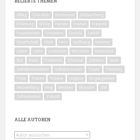
BELIEBTE THEMEN
Alltag
Charakter
Emotionen
Enttäuschung
Erfahrung
Erfolg
Familie
Freiheit
Freunde
Freundschaft
Gedanken
Geduld
Gefühl
Gesellschaft
Glück
Herz
Hoffnung
Kummer
Leben
Liebe
Loslassen
Menschen
Motivation
Mut
Natur
Probleme
Schicksal
Schmerz
Seele
Selbstbewusstsein
Selbstvertrauen
Trauer
Trennung
Trost
Tränen
Träume
Unglück
Vergangenheit
Verzweiflung
Weg
Weisheit
Wünsche
Ziel
Zufriedenheit
Zukunft
ALLE AUTOREN