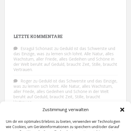
LETZTE KOMMENTARE
Esragül Schönast
zu
Geduld ist das Schwerste und
das Einzige, was zu lernen sich lohnt. Alle Natur, alles
Wachstum, aller Friede, alles Gedeihen und Schöne in
der Welt beruht auf Geduld, braucht Zeit, Stille, braucht
Vertrauen.
Roger
zu
Geduld ist das Schwerste und das Einzige,
was zu lernen sich lohnt. Alle Natur, alles Wachstum,
aller Friede, alles Gedeihen und Schöne in der Welt
beruht auf Geduld, braucht Zeit, Stille, braucht
Vertrauen.
Zustimmung verwalten
Frank Brenmöhl
zu
Nichts in unserem Leben
geschieht ohne Grund. Der Rest ist Zufall.
Um dir ein optimales Erlebnis zu bieten, verwenden wir Technologien
wie Cookies, um Geräteinformationen zu speichern und/oder darauf
Grid
zu
Man lebt ruhiger, wenn man nicht alles