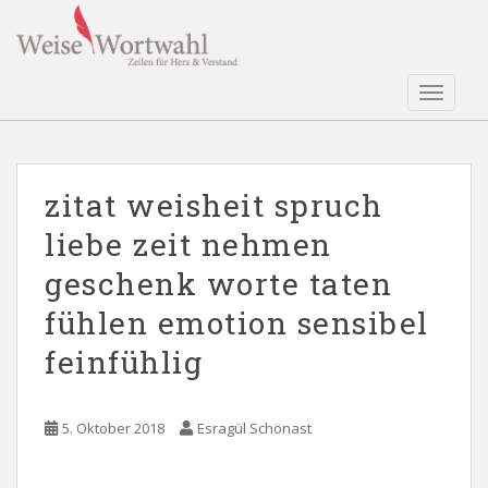
S
k
i
p
TOGGLE
t
o
m
a
zitat weisheit spruch
i
liebe zeit nehmen
n
c
geschenk worte taten
o
n
fühlen emotion sensibel
t
feinfühlig
e
n
t
5. Oktober 2018
Esragül Schönast