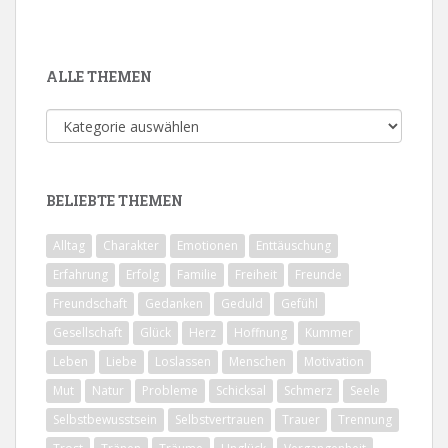
ALLE THEMEN
Alle
Themen
BELIEBTE THEMEN
Alltag
Charakter
Emotionen
Enttäuschung
Erfahrung
Erfolg
Familie
Freiheit
Freunde
Freundschaft
Gedanken
Geduld
Gefühl
Gesellschaft
Glück
Herz
Hoffnung
Kummer
Leben
Liebe
Loslassen
Menschen
Motivation
Mut
Natur
Probleme
Schicksal
Schmerz
Seele
Selbstbewusstsein
Selbstvertrauen
Trauer
Trennung