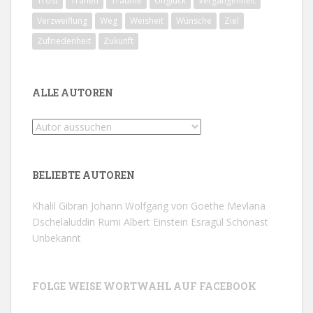
Trost
Tränen
Träume
Unglück
Vergangenheit
Verzweiflung
Weg
Weisheit
Wünsche
Ziel
Zufriedenheit
Zukunft
ALLE AUTOREN
BELIEBTE AUTOREN
Khalil Gibran
Johann Wolfgang von Goethe
Mevlana
Dschelaluddin Rumi
Albert Einstein
Esragül Schönast
Unbekannt
FOLGE WEISE WORTWAHL AUF FACEBOOK