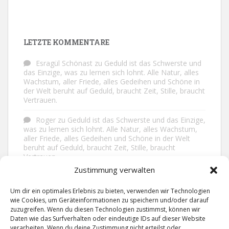
LETZTE KOMMENTARE
Esragül Schönast
zu
Geduld ist das Schwerste und
das Einzige, was zu lernen sich lohnt. Alle Natur, alles
Wachstum, aller Friede, alles Gedeihen und Schöne in
der Welt beruht auf Geduld, braucht Zeit, Stille, braucht
Vertrauen.
Roger
zu
Geduld ist das Schwerste und das Einzige,
was zu lernen sich lohnt. Alle Natur, alles Wachstum,
aller Friede, alles Gedeihen und Schöne in der Welt
beruht auf Geduld, braucht Zeit, Stille, braucht
Vertrauen.
Zustimmung verwalten
Frank Brenmöhl
zu
Nichts in unserem Leben
geschieht ohne Grund. Der Rest ist Zufall.
Um dir ein optimales Erlebnis zu bieten, verwenden wir Technologien
wie Cookies, um Geräteinformationen zu speichern und/oder darauf
Grid
zu
Man lebt ruhiger, wenn man nicht alles
zuzugreifen. Wenn du diesen Technologien zustimmst, können wir
sagt, was man weiß, nicht alles glaubt, was man hört
Daten wie das Surfverhalten oder eindeutige IDs auf dieser Website
und über den Rest einfach nur lächelt.
verarbeiten. Wenn du deine Zustimmung nicht erteilst oder