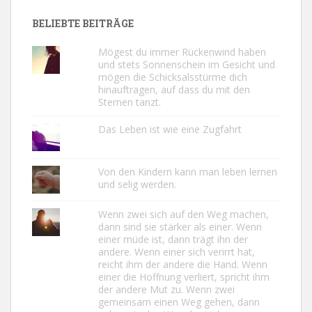
BELIEBTE BEITRÄGE
Mögest du immer Rückenwind haben
und stets Sonnenschein im Gesicht und
mögen die Schicksalsstürme dich
hinauftragen, auf dass du mit den
Sternen tanzt.
Das Leben ist wie eine Zugfahrt
Von den Kindern kann man leben lernen
und selig werden.
Wenn zwei sich auf den Weg machen,
dann sind sie stärker als einer. Wenn
einer müde ist, dann trägt ihn der
andere. Wenn einer sich verirrt hat,
reicht ihm der andere die Hand. Wenn
einer die Hoffnung verliert, spricht ihm
der andere Mut zu. Wenn zwei
gemeinsam einen Weg gehen, dann