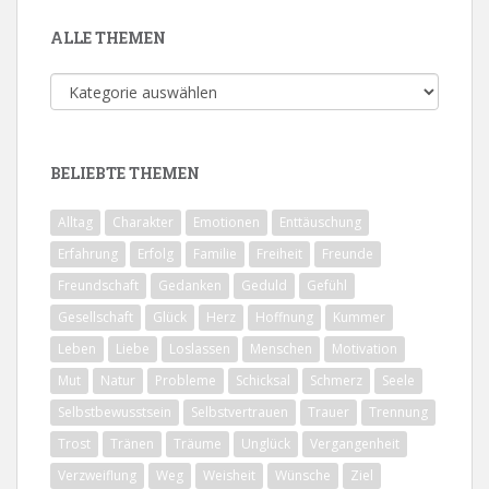
ALLE THEMEN
Alle
Themen
BELIEBTE THEMEN
Alltag
Charakter
Emotionen
Enttäuschung
Erfahrung
Erfolg
Familie
Freiheit
Freunde
Freundschaft
Gedanken
Geduld
Gefühl
Gesellschaft
Glück
Herz
Hoffnung
Kummer
Leben
Liebe
Loslassen
Menschen
Motivation
Mut
Natur
Probleme
Schicksal
Schmerz
Seele
Selbstbewusstsein
Selbstvertrauen
Trauer
Trennung
Trost
Tränen
Träume
Unglück
Vergangenheit
Verzweiflung
Weg
Weisheit
Wünsche
Ziel