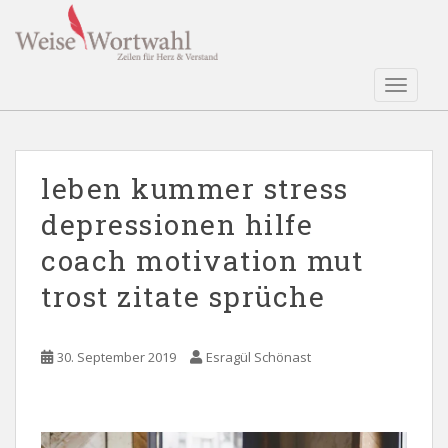
S
k
i
p
TOGGLE
t
o
m
a
leben kummer stress
i
depressionen hilfe
n
c
coach motivation mut
o
n
trost zitate sprüche
t
e
n
30. September 2019
Esragül Schönast
t