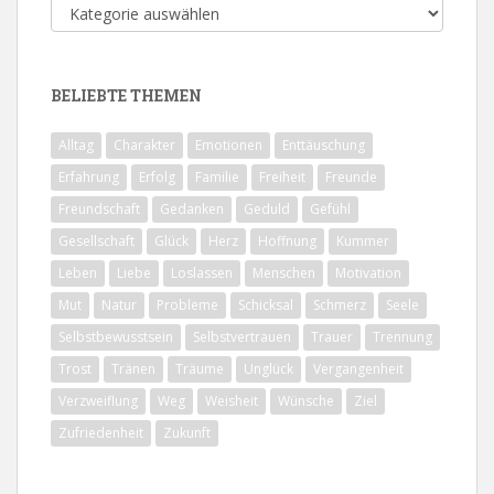
Alle
Themen
BELIEBTE THEMEN
Alltag
Charakter
Emotionen
Enttäuschung
Erfahrung
Erfolg
Familie
Freiheit
Freunde
Freundschaft
Gedanken
Geduld
Gefühl
Gesellschaft
Glück
Herz
Hoffnung
Kummer
Leben
Liebe
Loslassen
Menschen
Motivation
Mut
Natur
Probleme
Schicksal
Schmerz
Seele
Selbstbewusstsein
Selbstvertrauen
Trauer
Trennung
Trost
Tränen
Träume
Unglück
Vergangenheit
Verzweiflung
Weg
Weisheit
Wünsche
Ziel
Zufriedenheit
Zukunft