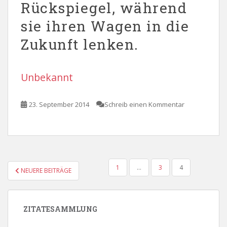
Rückspiegel, während
sie ihren Wagen in die
Zukunft lenken.
Unbekannt
23. September 2014
Schreib einen Kommentar
SEITENNUMMERIERUNG
1
…
3
4
NEUERE BEITRÄGE
DER
BEITRÄGE
ZITATESAMMLUNG