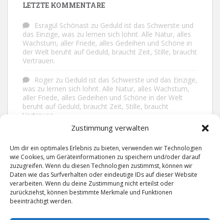
LETZTE KOMMENTARE
Esragül Schönast
zu
Geduld ist das Schwerste und
das Einzige, was zu lernen sich lohnt. Alle Natur, alles
Wachstum, aller Friede, alles Gedeihen und Schöne in
der Welt beruht auf Geduld, braucht Zeit, Stille, braucht
Vertrauen.
Roger
zu
Geduld ist das Schwerste und das Einzige,
was zu lernen sich lohnt. Alle Natur, alles Wachstum,
aller Friede, alles Gedeihen und Schöne in der Welt
beruht auf Geduld, braucht Zeit, Stille, braucht
Vertrauen.
Zustimmung verwalten
Frank Brenmöhl
zu
Nichts in unserem Leben
geschieht ohne Grund. Der Rest ist Zufall.
Um dir ein optimales Erlebnis zu bieten, verwenden wir Technologien
wie Cookies, um Geräteinformationen zu speichern und/oder darauf
Grid
zu
Man lebt ruhiger, wenn man nicht alles
zuzugreifen. Wenn du diesen Technologien zustimmst, können wir
sagt, was man weiß, nicht alles glaubt, was man hört
Daten wie das Surfverhalten oder eindeutige IDs auf dieser Website
und über den Rest einfach nur lächelt.
verarbeiten. Wenn du deine Zustimmung nicht erteilst oder
zurückziehst, können bestimmte Merkmale und Funktionen
beeinträchtigt werden.