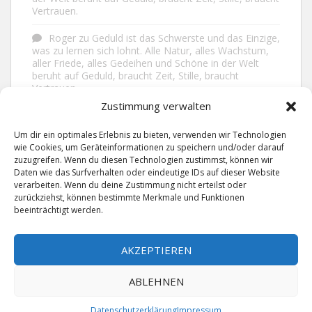
Vertrauen.
Roger
zu
Geduld ist das Schwerste und das Einzige,
was zu lernen sich lohnt. Alle Natur, alles Wachstum,
aller Friede, alles Gedeihen und Schöne in der Welt
beruht auf Geduld, braucht Zeit, Stille, braucht
Vertrauen.
Zustimmung verwalten
Frank Brenmöhl
zu
Nichts in unserem Leben
geschieht ohne Grund. Der Rest ist Zufall.
Um dir ein optimales Erlebnis zu bieten, verwenden wir Technologien
wie Cookies, um Geräteinformationen zu speichern und/oder darauf
Grid
zu
Man lebt ruhiger, wenn man nicht alles
zuzugreifen. Wenn du diesen Technologien zustimmst, können wir
sagt, was man weiß, nicht alles glaubt, was man hört
Daten wie das Surfverhalten oder eindeutige IDs auf dieser Website
und über den Rest einfach nur lächelt.
verarbeiten. Wenn du deine Zustimmung nicht erteilst oder
zurückziehst, können bestimmte Merkmale und Funktionen
beeinträchtigt werden.
AKZEPTIEREN
ABLEHNEN
IMPRESSUM
DATENSCHUTZERKLÄRUNG
KONTAKT
Datenschutzerklärung
Impressum