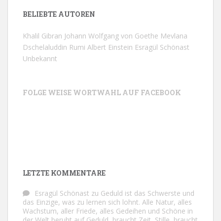
BELIEBTE AUTOREN
Khalil Gibran
Johann Wolfgang von Goethe
Mevlana
Dschelaluddin Rumi
Albert Einstein
Esragül Schönast
Unbekannt
FOLGE WEISE WORTWAHL AUF FACEBOOK
LETZTE KOMMENTARE
Esragül Schönast
zu
Geduld ist das Schwerste und
das Einzige, was zu lernen sich lohnt. Alle Natur, alles
Wachstum, aller Friede, alles Gedeihen und Schöne in
der Welt beruht auf Geduld, braucht Zeit, Stille, braucht