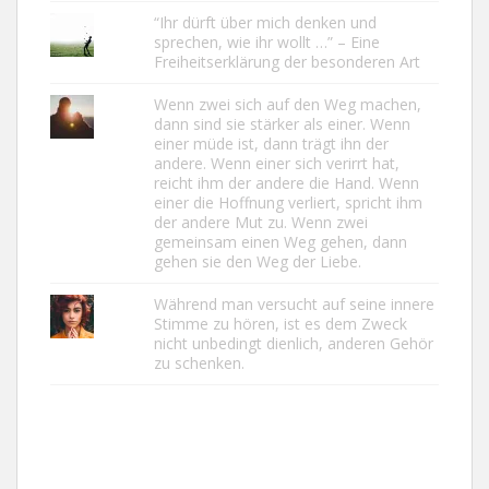
“Ihr dürft über mich denken und
sprechen, wie ihr wollt …” – Eine
Freiheitserklärung der besonderen Art
Wenn zwei sich auf den Weg machen,
dann sind sie stärker als einer. Wenn
einer müde ist, dann trägt ihn der
andere. Wenn einer sich verirrt hat,
reicht ihm der andere die Hand. Wenn
einer die Hoffnung verliert, spricht ihm
der andere Mut zu. Wenn zwei
gemeinsam einen Weg gehen, dann
gehen sie den Weg der Liebe.
Während man versucht auf seine innere
Stimme zu hören, ist es dem Zweck
nicht unbedingt dienlich, anderen Gehör
zu schenken.