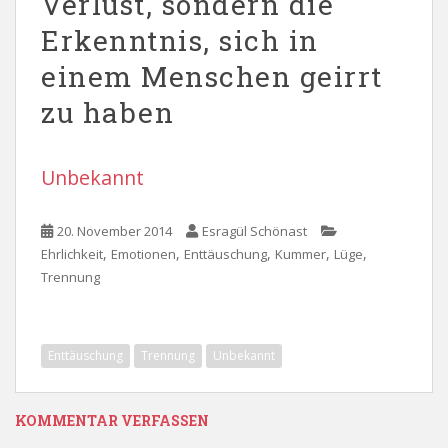
Verlust, sondern die
Erkenntnis, sich in
einem Menschen geirrt
zu haben
Unbekannt
20. November 2014
Esragül Schönast
,
,
,
,
,
Ehrlichkeit
Emotionen
Enttäuschung
Kummer
Lüge
Trennung
Enttäuschung
Trennung
Unbekannt
KOMMENTAR VERFASSEN