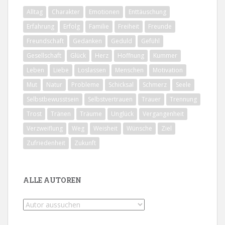
Alltag
Charakter
Emotionen
Enttäuschung
Erfahrung
Erfolg
Familie
Freiheit
Freunde
Freundschaft
Gedanken
Geduld
Gefühl
Gesellschaft
Glück
Herz
Hoffnung
Kummer
Leben
Liebe
Loslassen
Menschen
Motivation
Mut
Natur
Probleme
Schicksal
Schmerz
Seele
Selbstbewusstsein
Selbstvertrauen
Trauer
Trennung
Trost
Tränen
Träume
Unglück
Vergangenheit
Verzweiflung
Weg
Weisheit
Wünsche
Ziel
Zufriedenheit
Zukunft
ALLE AUTOREN