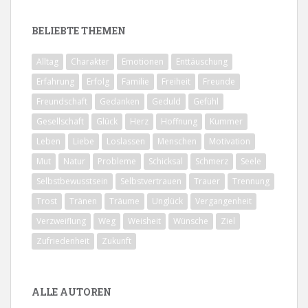
BELIEBTE THEMEN
Alltag
Charakter
Emotionen
Enttäuschung
Erfahrung
Erfolg
Familie
Freiheit
Freunde
Freundschaft
Gedanken
Geduld
Gefühl
Gesellschaft
Glück
Herz
Hoffnung
Kummer
Leben
Liebe
Loslassen
Menschen
Motivation
Mut
Natur
Probleme
Schicksal
Schmerz
Seele
Selbstbewusstsein
Selbstvertrauen
Trauer
Trennung
Trost
Tränen
Träume
Unglück
Vergangenheit
Verzweiflung
Weg
Weisheit
Wünsche
Ziel
Zufriedenheit
Zukunft
ALLE AUTOREN