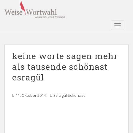
S
k
i
p
TOGGLE
t
o
m
a
keine worte sagen mehr
i
als tausende schönast
n
c
esragül
o
n
t
11. Oktober 2014
Esragül Schönast
e
n
t