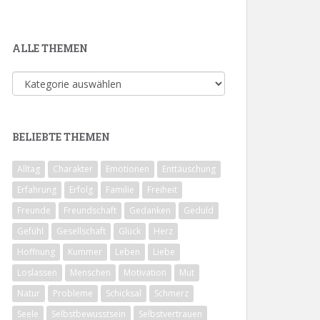
ALLE THEMEN
Alle
Themen
BELIEBTE THEMEN
Alltag
Charakter
Emotionen
Enttäuschung
Erfahrung
Erfolg
Familie
Freiheit
Freunde
Freundschaft
Gedanken
Geduld
Gefühl
Gesellschaft
Glück
Herz
Hoffnung
Kummer
Leben
Liebe
Loslassen
Menschen
Motivation
Mut
Natur
Probleme
Schicksal
Schmerz
Seele
Selbstbewusstsein
Selbstvertrauen