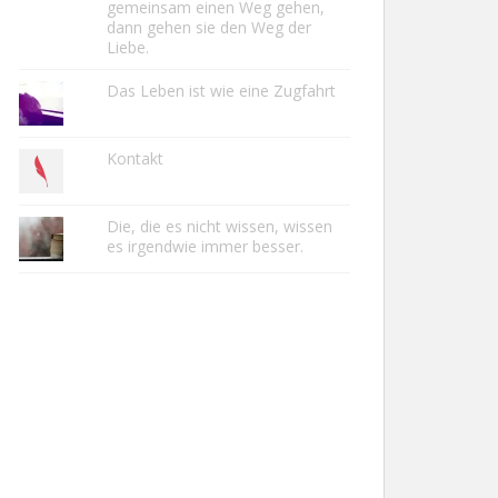
gemeinsam einen Weg gehen,
dann gehen sie den Weg der
Liebe.
Das Leben ist wie eine Zugfahrt
Kontakt
Die, die es nicht wissen, wissen
es irgendwie immer besser.