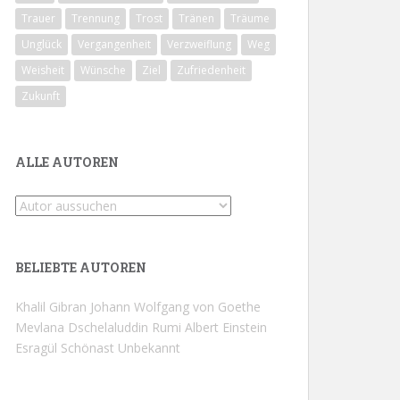
Trauer
Trennung
Trost
Tränen
Träume
Unglück
Vergangenheit
Verzweiflung
Weg
Weisheit
Wünsche
Ziel
Zufriedenheit
Zukunft
ALLE AUTOREN
BELIEBTE AUTOREN
Khalil Gibran
Johann Wolfgang von Goethe
Mevlana Dschelaluddin Rumi
Albert Einstein
Esragül Schönast
Unbekannt