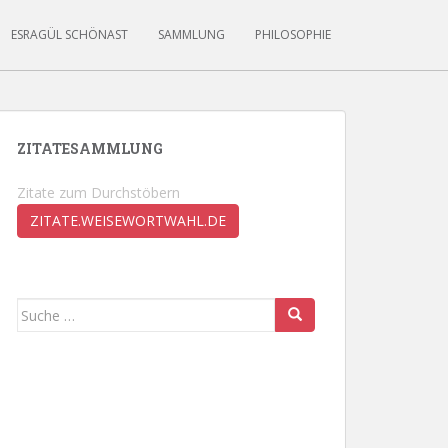
ESRAGÜL SCHÖNAST
SAMMLUNG
PHILOSOPHIE
ZITATESAMMLUNG
Zitate zum Durchstöbern
ZITATE.WEISEWORTWAHL.DE
Suche
nach: