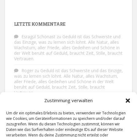
LETZTE KOMMENTARE
Esragül Schönast
zu
Geduld ist das Schwerste und
das Einzige, was zu lernen sich lohnt. Alle Natur, alles
Wachstum, aller Friede, alles Gedeihen und Schöne in
der Welt beruht auf Geduld, braucht Zeit, Stille, braucht
Vertrauen.
Roger
zu
Geduld ist das Schwerste und das Einzige,
was zu lernen sich lohnt. Alle Natur, alles Wachstum,
aller Friede, alles Gedeihen und Schöne in der Welt
beruht auf Geduld, braucht Zeit, Stille, braucht
Vertrauen.
Zustimmung verwalten
Frank Brenmöhl
zu
Nichts in unserem Leben
geschieht ohne Grund. Der Rest ist Zufall.
Um dir ein optimales Erlebnis zu bieten, verwenden wir Technologien
wie Cookies, um Geräteinformationen zu speichern und/oder darauf
Grid
zu
Man lebt ruhiger, wenn man nicht alles
zuzugreifen. Wenn du diesen Technologien zustimmst, können wir
sagt, was man weiß, nicht alles glaubt, was man hört
Daten wie das Surfverhalten oder eindeutige IDs auf dieser Website
und über den Rest einfach nur lächelt.
verarbeiten. Wenn du deine Zustimmung nicht erteilst oder