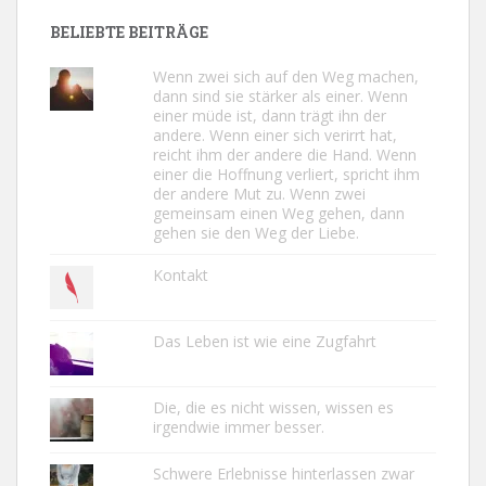
BELIEBTE BEITRÄGE
Wenn zwei sich auf den Weg machen,
dann sind sie stärker als einer. Wenn
einer müde ist, dann trägt ihn der
andere. Wenn einer sich verirrt hat,
reicht ihm der andere die Hand. Wenn
einer die Hoffnung verliert, spricht ihm
der andere Mut zu. Wenn zwei
gemeinsam einen Weg gehen, dann
gehen sie den Weg der Liebe.
Kontakt
Das Leben ist wie eine Zugfahrt
Die, die es nicht wissen, wissen es
irgendwie immer besser.
Schwere Erlebnisse hinterlassen zwar