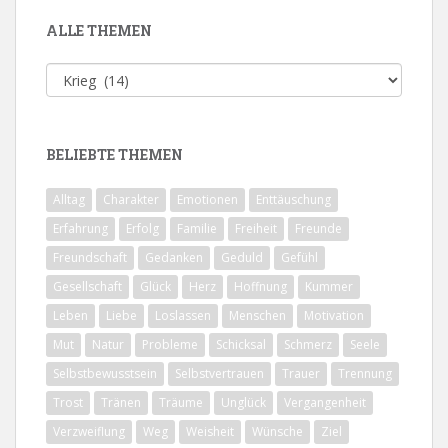
ALLE THEMEN
Alle
Themen
BELIEBTE THEMEN
Alltag
Charakter
Emotionen
Enttäuschung
Erfahrung
Erfolg
Familie
Freiheit
Freunde
Freundschaft
Gedanken
Geduld
Gefühl
Gesellschaft
Glück
Herz
Hoffnung
Kummer
Leben
Liebe
Loslassen
Menschen
Motivation
Mut
Natur
Probleme
Schicksal
Schmerz
Seele
Selbstbewusstsein
Selbstvertrauen
Trauer
Trennung
Trost
Tränen
Träume
Unglück
Vergangenheit
Verzweiflung
Weg
Weisheit
Wünsche
Ziel