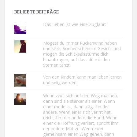
BELIEBTE BEITRÄGE
Das Leben ist wie eine Zugfahrt
Mögest du immer Rückenwind haben
und stets Sonnenschein im Gesicht und
mögen die Schicksalsstürme dich
hinauftragen, auf dass du mit den
Sternen tanzt.
Von den Kindern kann man leben lernen
und selig werden.
Wenn zwei sich auf den Weg machen,
dann sind sie stärker als einer. Wenn
einer müde ist, dann trägt ihn der
andere. Wenn einer sich verirrt hat,
reicht ihm der andere die Hand. Wenn
einer die Hoffnung verliert, spricht ihm
der andere Mut zu. Wenn zwei
gemeinsam einen Weg gehen, dann