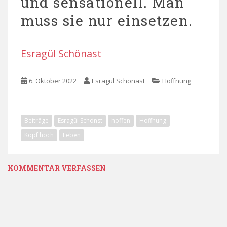
und sensationell. Man
muss sie nur einsetzen.
Esragül Schönast
6. Oktober 2022
Esragül Schönast
Hoffnung
Beiträge
Esragül Schönst
hoffen
Hoffnung
Kopf hoch
Leben
KOMMENTAR VERFASSEN