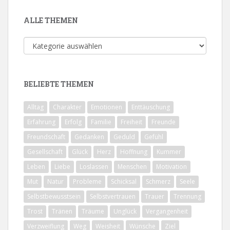
ALLE THEMEN
Alle
Themen
BELIEBTE THEMEN
Alltag
Charakter
Emotionen
Enttäuschung
Erfahrung
Erfolg
Familie
Freiheit
Freunde
Freundschaft
Gedanken
Geduld
Gefühl
Gesellschaft
Glück
Herz
Hoffnung
Kummer
Leben
Liebe
Loslassen
Menschen
Motivation
Mut
Natur
Probleme
Schicksal
Schmerz
Seele
Selbstbewusstsein
Selbstvertrauen
Trauer
Trennung
Trost
Tränen
Träume
Unglück
Vergangenheit
Verzweiflung
Weg
Weisheit
Wünsche
Ziel