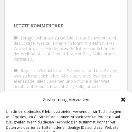
LETZTE KOMMENTARE
Esragül Schönast
zu
Geduld ist das Schwerste und
das Einzige, was zu lernen sich lohnt. Alle Natur, alles
Wachstum, aller Friede, alles Gedeihen und Schöne in
der Welt beruht auf Geduld, braucht Zeit, Stille, braucht
Vertrauen.
Roger
zu
Geduld ist das Schwerste und das Einzige,
was zu lernen sich lohnt. Alle Natur, alles Wachstum,
aller Friede, alles Gedeihen und Schöne in der Welt
beruht auf Geduld, braucht Zeit, Stille, braucht
Vertrauen.
Zustimmung verwalten
Frank Brenmöhl
zu
Nichts in unserem Leben
geschieht ohne Grund. Der Rest ist Zufall.
Um dir ein optimales Erlebnis zu bieten, verwenden wir Technologien
wie Cookies, um Geräteinformationen zu speichern und/oder darauf
Grid
zu
Man lebt ruhiger, wenn man nicht alles
zuzugreifen. Wenn du diesen Technologien zustimmst, können wir
sagt, was man weiß, nicht alles glaubt, was man hört
Daten wie das Surfverhalten oder eindeutige IDs auf dieser Website
und über den Rest einfach nur lächelt.