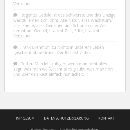
Vertrauen.
Roger
zu
Geduld ist das Schwerste und das Einzige,
was zu lernen sich lohnt. Alle Natur, alles Wachstum,
aller Friede, alles Gedeihen und Schöne in der Welt
beruht auf Geduld, braucht Zeit, Stille, braucht
Vertrauen.
Frank Brenmöhl
zu
Nichts in unserem Leben
geschieht ohne Grund. Der Rest ist Zufall.
Grid
zu
Man lebt ruhiger, wenn man nicht alles
sagt, was man weiß, nicht alles glaubt, was man hört
und über den Rest einfach nur lächelt.
IMPRESSUM
DATENSCHUTZERKLÄRUNG
KONTAKT
Weise Wortwahl. Alle Rechte vorbehalten.