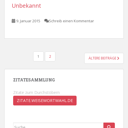
Unbekannt
9. Januar 2015
Schreib einen Kommentar
SEITENNUMMERIERUNG
1
2
ÄLTERE BEITRÄGE
DER
BEITRÄGE
ZITATESAMMLUNG
Zitate zum Durchstöbern
ZITATE.WEISEWORTWAHL.DE
Suche