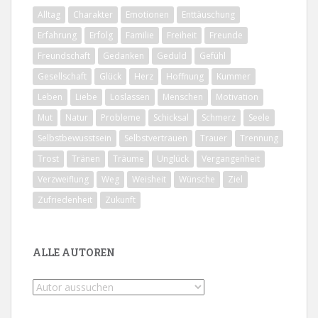
Alltag
Charakter
Emotionen
Enttäuschung
Erfahrung
Erfolg
Familie
Freiheit
Freunde
Freundschaft
Gedanken
Geduld
Gefühl
Gesellschaft
Glück
Herz
Hoffnung
Kummer
Leben
Liebe
Loslassen
Menschen
Motivation
Mut
Natur
Probleme
Schicksal
Schmerz
Seele
Selbstbewusstsein
Selbstvertrauen
Trauer
Trennung
Trost
Tränen
Träume
Unglück
Vergangenheit
Verzweiflung
Weg
Weisheit
Wünsche
Ziel
Zufriedenheit
Zukunft
ALLE AUTOREN