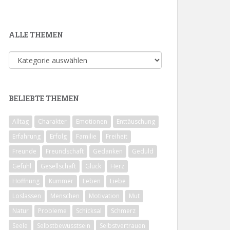
ALLE THEMEN
Alle
Themen
BELIEBTE THEMEN
Alltag
Charakter
Emotionen
Enttäuschung
Erfahrung
Erfolg
Familie
Freiheit
Freunde
Freundschaft
Gedanken
Geduld
Gefühl
Gesellschaft
Glück
Herz
Hoffnung
Kummer
Leben
Liebe
Loslassen
Menschen
Motivation
Mut
Natur
Probleme
Schicksal
Schmerz
Seele
Selbstbewusstsein
Selbstvertrauen