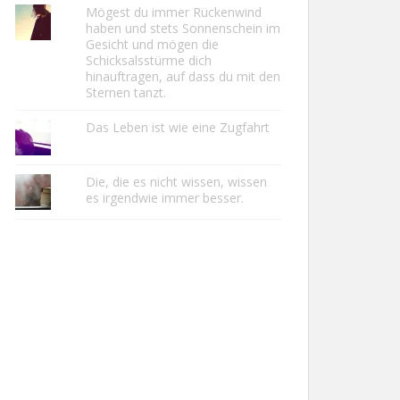
Mögest du immer Rückenwind
haben und stets Sonnenschein im
Gesicht und mögen die
Schicksalsstürme dich
hinauftragen, auf dass du mit den
Sternen tanzt.
Das Leben ist wie eine Zugfahrt
Die, die es nicht wissen, wissen
es irgendwie immer besser.