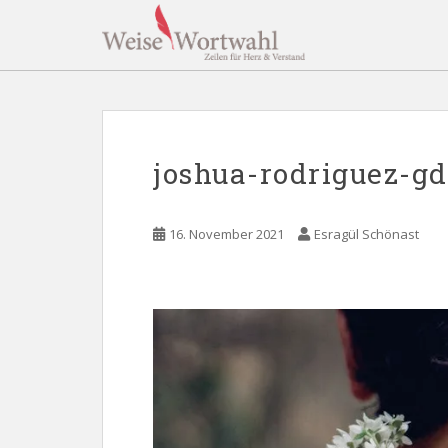
S
k
i
p
t
o
m
joshua-rodriguez-gd
a
i
n
16. November 2021
Esragül Schönast
c
o
n
t
e
n
t