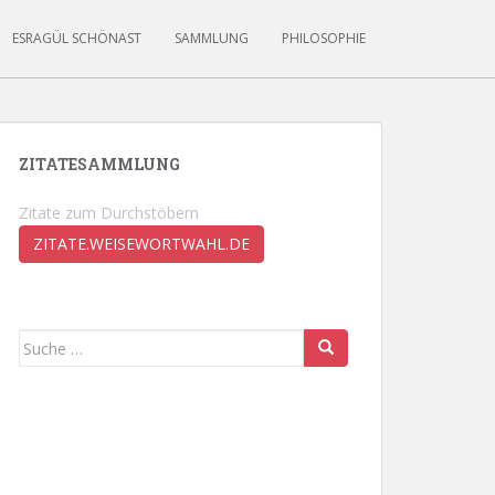
ESRAGÜL SCHÖNAST
SAMMLUNG
PHILOSOPHIE
ZITATESAMMLUNG
Zitate zum Durchstöbern
ZITATE.WEISEWORTWAHL.DE
Suche
nach: