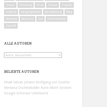
Trauer
Trennung
Trost
Tränen
Träume
Unglück
Vergangenheit
Verzweiflung
Weg
Weisheit
Wünsche
Ziel
Zufriedenheit
Zukunft
ALLE AUTOREN
BELIEBTE AUTOREN
Khalil Gibran
Johann Wolfgang von Goethe
Mevlana Dschelaluddin Rumi
Albert Einstein
Esragül Schönast
Unbekannt