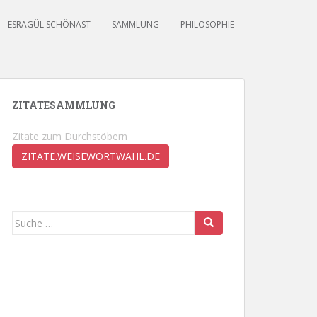
ESRAGÜL SCHÖNAST
SAMMLUNG
PHILOSOPHIE
ZITATESAMMLUNG
Zitate zum Durchstöbern
ZITATE.WEISEWORTWAHL.DE
Suche
nach: