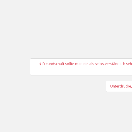
Beitragsnavigation
Freundschaft sollte man nie als selbstverständlich se
Unterdrücke,