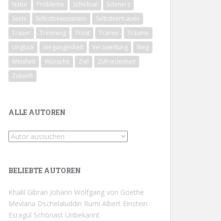
Natur
Probleme
Schicksal
Schmerz
Seele
Selbstbewusstsein
Selbstvertrauen
Trauer
Trennung
Trost
Tränen
Träume
Unglück
Vergangenheit
Verzweiflung
Weg
Weisheit
Wünsche
Ziel
Zufriedenheit
Zukunft
ALLE AUTOREN
BELIEBTE AUTOREN
Khalil Gibran
Johann Wolfgang von Goethe
Mevlana Dschelaluddin Rumi
Albert Einstein
Esragül Schönast
Unbekannt