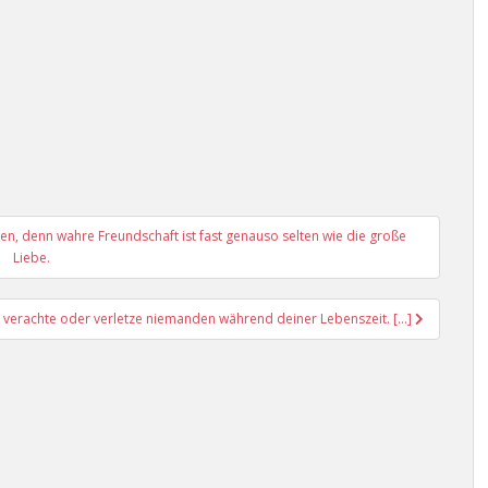
hen, denn wahre Freundschaft ist fast genauso selten wie die große
Liebe.
 verachte oder verletze niemanden während deiner Lebenszeit. […]