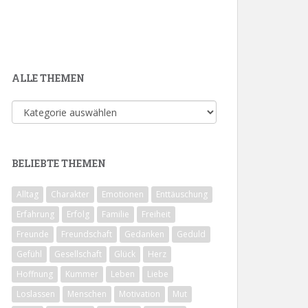
ALLE THEMEN
Alle
Themen
BELIEBTE THEMEN
Alltag
Charakter
Emotionen
Enttäuschung
Erfahrung
Erfolg
Familie
Freiheit
Freunde
Freundschaft
Gedanken
Geduld
Gefühl
Gesellschaft
Glück
Herz
Hoffnung
Kummer
Leben
Liebe
Loslassen
Menschen
Motivation
Mut