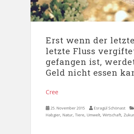
Erst wenn der letzt
letzte Fluss vergifte
gefangen ist, werde
Geld nicht essen ka
Cree
25. November 2015
Esragül Schönast
,
,
,
,
,
Habgier
Natur
Tiere
Umwelt
Wirtschaft
Zukun