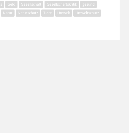
ss
Geld
Gesellschaft
Gesellschaftskritik
gesund
Natur
Naturschutz
Tiere
Umwelt
Umweltschutz