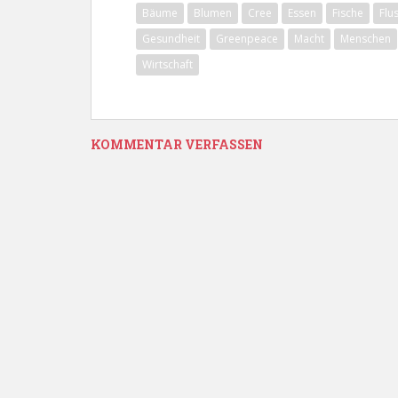
Bäume
Blumen
Cree
Essen
Fische
Flu
Gesundheit
Greenpeace
Macht
Menschen
Wirtschaft
KOMMENTAR VERFASSEN