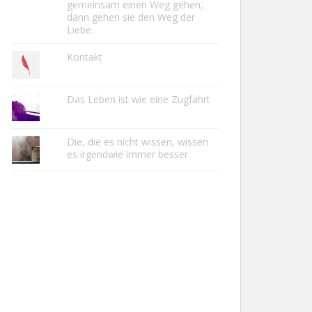
gemeinsam einen Weg gehen,
dann gehen sie den Weg der
Liebe.
Kontakt
Das Leben ist wie eine Zugfahrt
Die, die es nicht wissen, wissen
es irgendwie immer besser.