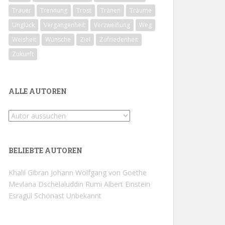
Trauer
Trennung
Trost
Tränen
Träume
Unglück
Vergangenheit
Verzweiflung
Weg
Weisheit
Wünsche
Ziel
Zufriedenheit
Zukunft
ALLE AUTOREN
BELIEBTE AUTOREN
Khalil Gibran
Johann Wolfgang von Goethe
Mevlana Dschelaluddin Rumi
Albert Einstein
Esragül Schönast
Unbekannt