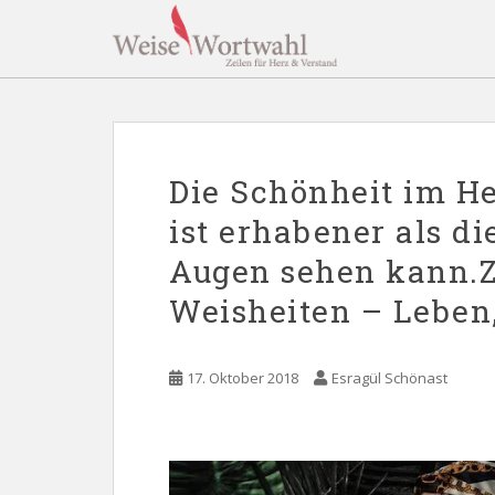
S
k
i
p
t
o
m
Die Schönheit im H
a
i
ist erhabener als di
n
Augen sehen kann.Z
c
o
Weisheiten – Leben
n
t
e
17. Oktober 2018
Esragül Schönast
n
t