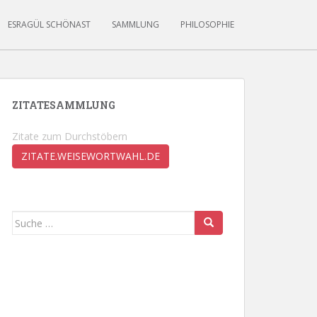
ESRAGÜL SCHÖNAST
SAMMLUNG
PHILOSOPHIE
ZITATESAMMLUNG
Zitate zum Durchstöbern
ZITATE.WEISEWORTWAHL.DE
Suche
nach: