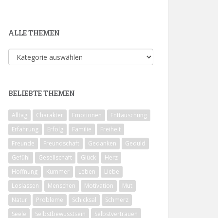
ALLE THEMEN
Alle
Themen
BELIEBTE THEMEN
Alltag
Charakter
Emotionen
Enttäuschung
Erfahrung
Erfolg
Familie
Freiheit
Freunde
Freundschaft
Gedanken
Geduld
Gefühl
Gesellschaft
Glück
Herz
Hoffnung
Kummer
Leben
Liebe
Loslassen
Menschen
Motivation
Mut
Natur
Probleme
Schicksal
Schmerz
Seele
Selbstbewusstsein
Selbstvertrauen