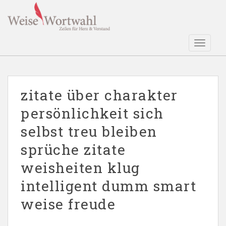
S
k
i
p
TOGGLE
t
o
m
a
zitate über charakter
i
persönlichkeit sich
n
c
selbst treu bleiben
o
n
sprüche zitate
t
weisheiten klug
e
n
intelligent dumm smart
t
weise freude