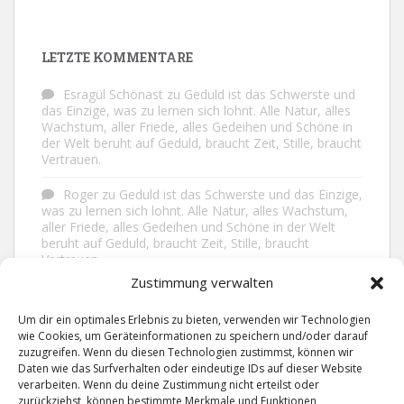
LETZTE KOMMENTARE
Esragül Schönast
zu
Geduld ist das Schwerste und
das Einzige, was zu lernen sich lohnt. Alle Natur, alles
Wachstum, aller Friede, alles Gedeihen und Schöne in
der Welt beruht auf Geduld, braucht Zeit, Stille, braucht
Vertrauen.
Roger
zu
Geduld ist das Schwerste und das Einzige,
was zu lernen sich lohnt. Alle Natur, alles Wachstum,
aller Friede, alles Gedeihen und Schöne in der Welt
beruht auf Geduld, braucht Zeit, Stille, braucht
Vertrauen.
Zustimmung verwalten
Frank Brenmöhl
zu
Nichts in unserem Leben
geschieht ohne Grund. Der Rest ist Zufall.
Um dir ein optimales Erlebnis zu bieten, verwenden wir Technologien
wie Cookies, um Geräteinformationen zu speichern und/oder darauf
Grid
zu
Man lebt ruhiger, wenn man nicht alles
zuzugreifen. Wenn du diesen Technologien zustimmst, können wir
sagt, was man weiß, nicht alles glaubt, was man hört
Daten wie das Surfverhalten oder eindeutige IDs auf dieser Website
und über den Rest einfach nur lächelt.
verarbeiten. Wenn du deine Zustimmung nicht erteilst oder
zurückziehst, können bestimmte Merkmale und Funktionen