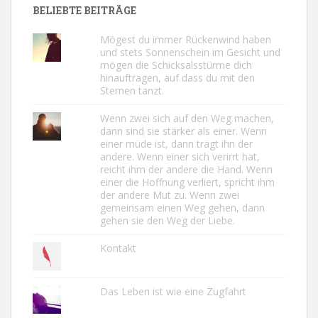
BELIEBTE BEITRÄGE
Mögest du immer Rückenwind haben
und stets Sonnenschein im Gesicht und
mögen die Schicksalsstürme dich
hinauftragen, auf dass du mit den
Sternen tanzt.
Wenn zwei sich auf den Weg machen,
dann sind sie stärker als einer. Wenn
einer müde ist, dann trägt ihn der
andere. Wenn einer sich verirrt hat,
reicht ihm der andere die Hand. Wenn
einer die Hoffnung verliert, spricht ihm
der andere Mut zu. Wenn zwei
gemeinsam einen Weg gehen, dann
gehen sie den Weg der Liebe.
Kontakt
Das Leben ist wie eine Zugfahrt