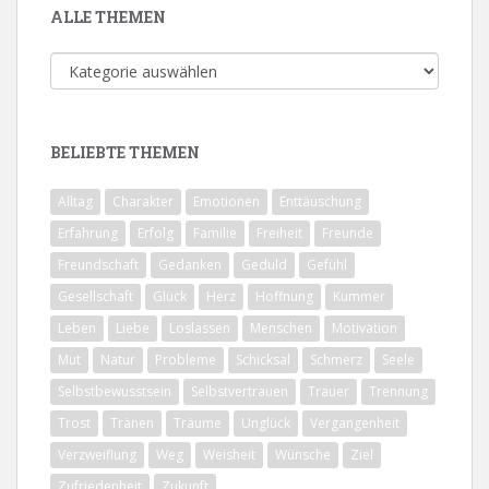
ALLE THEMEN
Alle
Themen
BELIEBTE THEMEN
Alltag
Charakter
Emotionen
Enttäuschung
Erfahrung
Erfolg
Familie
Freiheit
Freunde
Freundschaft
Gedanken
Geduld
Gefühl
Gesellschaft
Glück
Herz
Hoffnung
Kummer
Leben
Liebe
Loslassen
Menschen
Motivation
Mut
Natur
Probleme
Schicksal
Schmerz
Seele
Selbstbewusstsein
Selbstvertrauen
Trauer
Trennung
Trost
Tränen
Träume
Unglück
Vergangenheit
Verzweiflung
Weg
Weisheit
Wünsche
Ziel
Zufriedenheit
Zukunft