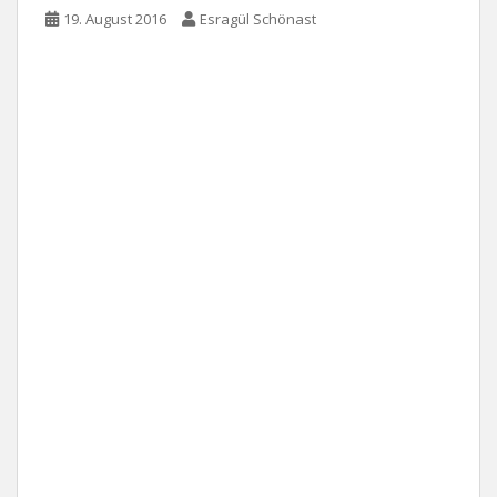
19. August 2016
Esragül Schönast