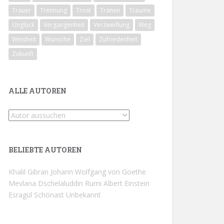
Trauer
Trennung
Trost
Tränen
Träume
Unglück
Vergangenheit
Verzweiflung
Weg
Weisheit
Wünsche
Ziel
Zufriedenheit
Zukunft
ALLE AUTOREN
BELIEBTE AUTOREN
Khalil Gibran
Johann Wolfgang von Goethe
Mevlana Dschelaluddin Rumi
Albert Einstein
Esragül Schönast
Unbekannt