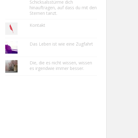
Schicksalsstürme dich
hinauftragen, auf dass du mit den
Sternen tanzt.
Kontakt
Das Leben ist wie eine Zugfahrt
Die, die es nicht wissen, wissen
es irgendwie immer besser.