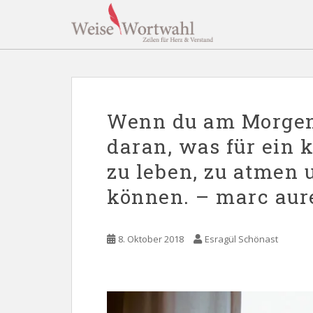
S
k
i
p
t
o
m
Wenn du am Morgen
a
i
daran, was für ein k
n
zu leben, zu atmen 
c
o
können. – marc aure
n
t
e
8. Oktober 2018
Esragül Schönast
n
t