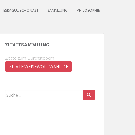
ESRAGÜL SCHÖNAST
SAMMLUNG
PHILOSOPHIE
ZITATESAMMLUNG
Zitate zum Durchstöbern
ZITATE.WEISEWORTWAHL.DE
Suche
nach: