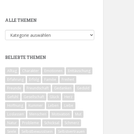
ALLE THEMEN
Alle
Themen
BELIEBTE THEMEN
Alltag
Charakter
Emotionen
Enttäuschung
Erfahrung
Erfolg
Familie
Freiheit
Freunde
Freundschaft
Gedanken
Geduld
Gefühl
Gesellschaft
Glück
Herz
Hoffnung
Kummer
Leben
Liebe
Loslassen
Menschen
Motivation
Mut
Natur
Probleme
Schicksal
Schmerz
Seele
Selbstbewusstsein
Selbstvertrauen