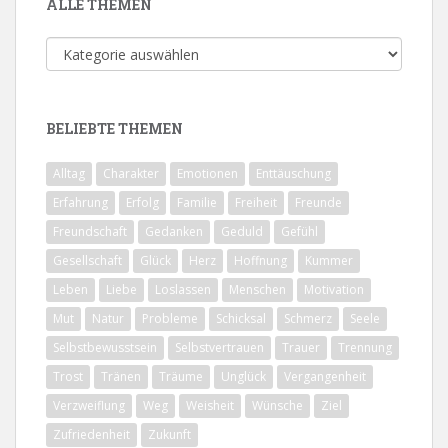
ALLE THEMEN
Alle
Themen
BELIEBTE THEMEN
Alltag
Charakter
Emotionen
Enttäuschung
Erfahrung
Erfolg
Familie
Freiheit
Freunde
Freundschaft
Gedanken
Geduld
Gefühl
Gesellschaft
Glück
Herz
Hoffnung
Kummer
Leben
Liebe
Loslassen
Menschen
Motivation
Mut
Natur
Probleme
Schicksal
Schmerz
Seele
Selbstbewusstsein
Selbstvertrauen
Trauer
Trennung
Trost
Tränen
Träume
Unglück
Vergangenheit
Verzweiflung
Weg
Weisheit
Wünsche
Ziel
Zufriedenheit
Zukunft