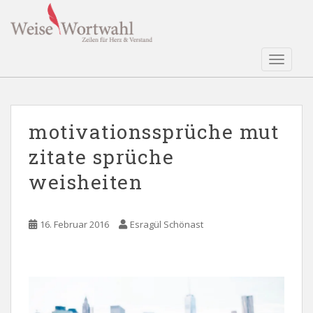
S
k
i
p
TOGGLE
t
o
m
a
motivationssprüche mut
i
zitate sprüche
n
c
weisheiten
o
n
t
16. Februar 2016
Esragül Schönast
e
n
t