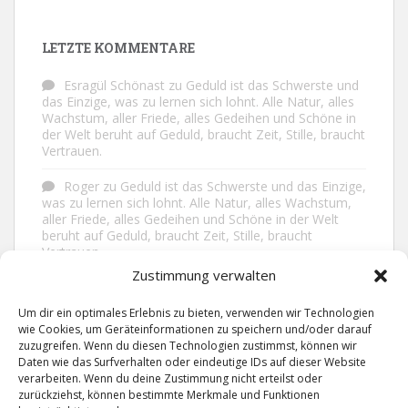
LETZTE KOMMENTARE
Esragül Schönast
zu
Geduld ist das Schwerste und
das Einzige, was zu lernen sich lohnt. Alle Natur, alles
Wachstum, aller Friede, alles Gedeihen und Schöne in
der Welt beruht auf Geduld, braucht Zeit, Stille, braucht
Vertrauen.
Roger
zu
Geduld ist das Schwerste und das Einzige,
was zu lernen sich lohnt. Alle Natur, alles Wachstum,
aller Friede, alles Gedeihen und Schöne in der Welt
beruht auf Geduld, braucht Zeit, Stille, braucht
Vertrauen.
Zustimmung verwalten
Frank Brenmöhl
zu
Nichts in unserem Leben
geschieht ohne Grund. Der Rest ist Zufall.
Um dir ein optimales Erlebnis zu bieten, verwenden wir Technologien
wie Cookies, um Geräteinformationen zu speichern und/oder darauf
Grid
zu
Man lebt ruhiger, wenn man nicht alles
zuzugreifen. Wenn du diesen Technologien zustimmst, können wir
sagt, was man weiß, nicht alles glaubt, was man hört
Daten wie das Surfverhalten oder eindeutige IDs auf dieser Website
und über den Rest einfach nur lächelt.
verarbeiten. Wenn du deine Zustimmung nicht erteilst oder
zurückziehst, können bestimmte Merkmale und Funktionen