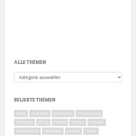
ALLE THEMEN
Alle
Themen
BELIEBTE THEMEN
Alltag
Charakter
Emotionen
Enttäuschung
Erfahrung
Erfolg
Familie
Freiheit
Freunde
Freundschaft
Gedanken
Geduld
Gefühl