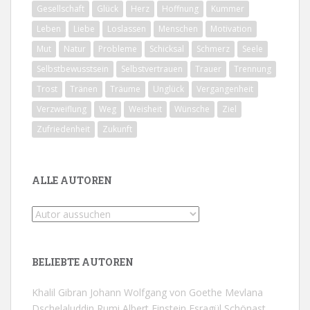
Gesellschaft
Glück
Herz
Hoffnung
Kummer
Leben
Liebe
Loslassen
Menschen
Motivation
Mut
Natur
Probleme
Schicksal
Schmerz
Seele
Selbstbewusstsein
Selbstvertrauen
Trauer
Trennung
Trost
Tränen
Träume
Unglück
Vergangenheit
Verzweiflung
Weg
Weisheit
Wünsche
Ziel
Zufriedenheit
Zukunft
ALLE AUTOREN
BELIEBTE AUTOREN
Khalil Gibran
Johann Wolfgang von Goethe
Mevlana
Dschelaluddin Rumi
Albert Einstein
Esragül Schönast