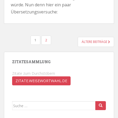
würde. Nun denn hier ein paar
Übersetzungsversuche:
SEITENNUMMERIERUNG
1
2
ÄLTERE BEITRÄGE
DER
BEITRÄGE
ZITATESAMMLUNG
Zitate zum Durchstöbern
ZITATE.WEISEWORTWAHL.DE
Suche
nach: