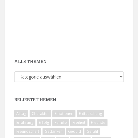
ALLE THEMEN
Alle
Themen
BELIEBTE THEMEN
Alltag
Charakter
Emotionen
Enttäuschung
Erfahrung
Erfolg
Familie
Freiheit
Freunde
Freundschaft
Gedanken
Geduld
Gefühl