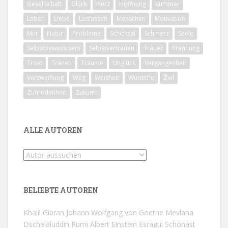
Gesellschaft
Glück
Herz
Hoffnung
Kummer
Leben
Liebe
Loslassen
Menschen
Motivation
Mut
Natur
Probleme
Schicksal
Schmerz
Seele
Selbstbewusstsein
Selbstvertrauen
Trauer
Trennung
Trost
Tränen
Träume
Unglück
Vergangenheit
Verzweiflung
Weg
Weisheit
Wünsche
Ziel
Zufriedenheit
Zukunft
ALLE AUTOREN
BELIEBTE AUTOREN
Khalil Gibran
Johann Wolfgang von Goethe
Mevlana
Dschelaluddin Rumi
Albert Einstein
Esragül Schönast