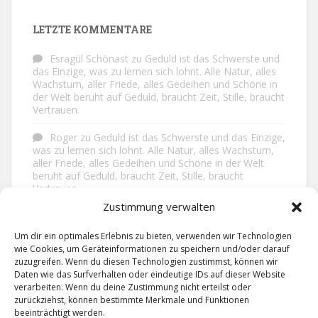
LETZTE KOMMENTARE
Esragül Schönast
zu
Geduld ist das Schwerste und
das Einzige, was zu lernen sich lohnt. Alle Natur, alles
Wachstum, aller Friede, alles Gedeihen und Schöne in
der Welt beruht auf Geduld, braucht Zeit, Stille, braucht
Vertrauen.
Roger
zu
Geduld ist das Schwerste und das Einzige,
was zu lernen sich lohnt. Alle Natur, alles Wachstum,
aller Friede, alles Gedeihen und Schöne in der Welt
beruht auf Geduld, braucht Zeit, Stille, braucht
Vertrauen.
Zustimmung verwalten
Frank Brenmöhl
zu
Nichts in unserem Leben
geschieht ohne Grund. Der Rest ist Zufall.
Um dir ein optimales Erlebnis zu bieten, verwenden wir Technologien
wie Cookies, um Geräteinformationen zu speichern und/oder darauf
Grid
zu
Man lebt ruhiger, wenn man nicht alles
zuzugreifen. Wenn du diesen Technologien zustimmst, können wir
sagt, was man weiß, nicht alles glaubt, was man hört
Daten wie das Surfverhalten oder eindeutige IDs auf dieser Website
und über den Rest einfach nur lächelt.
verarbeiten. Wenn du deine Zustimmung nicht erteilst oder
zurückziehst, können bestimmte Merkmale und Funktionen
beeinträchtigt werden.