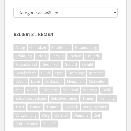
Alle
Themen
BELIEBTE THEMEN
Alltag
Charakter
Emotionen
Enttäuschung
Erfahrung
Erfolg
Familie
Freiheit
Freunde
Freundschaft
Gedanken
Geduld
Gefühl
Gesellschaft
Glück
Herz
Hoffnung
Kummer
Leben
Liebe
Loslassen
Menschen
Motivation
Mut
Natur
Probleme
Schicksal
Schmerz
Seele
Selbstbewusstsein
Selbstvertrauen
Trauer
Trennung
Trost
Tränen
Träume
Unglück
Vergangenheit
Verzweiflung
Weg
Weisheit
Wünsche
Ziel
Zufriedenheit
Zukunft