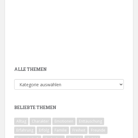
ALLE THEMEN
Alle
Themen
BELIEBTE THEMEN
Alltag
Charakter
Emotionen
Enttäuschung
Erfahrung
Erfolg
Familie
Freiheit
Freunde