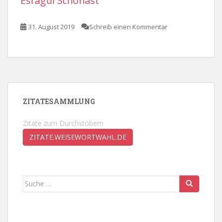
Esragül Schönast
31. August 2019
Schreib einen Kommentar
ZITATESAMMLUNG
Zitate zum Durchstöbern
ZITATE.WEISEWORTWAHL.DE
Suche
nach: