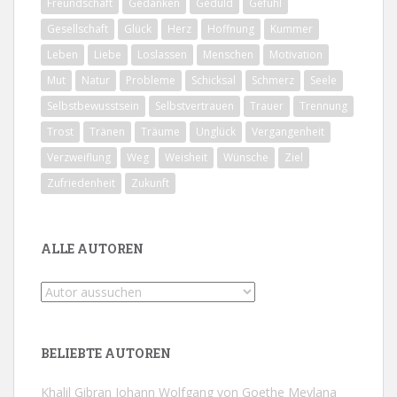
Freundschaft
Gedanken
Geduld
Gefühl
Gesellschaft
Glück
Herz
Hoffnung
Kummer
Leben
Liebe
Loslassen
Menschen
Motivation
Mut
Natur
Probleme
Schicksal
Schmerz
Seele
Selbstbewusstsein
Selbstvertrauen
Trauer
Trennung
Trost
Tränen
Träume
Unglück
Vergangenheit
Verzweiflung
Weg
Weisheit
Wünsche
Ziel
Zufriedenheit
Zukunft
ALLE AUTOREN
BELIEBTE AUTOREN
Khalil Gibran
Johann Wolfgang von Goethe
Mevlana