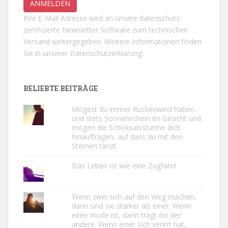
Ihre E-Mail Adresse wird an unsere datenschutz-
zertifizierte Newsletter Software zum technischen
Versand weitergegeben. Weitere Informationen finden
Sie in unserer
Datenschutzerklärung.
BELIEBTE BEITRÄGE
Mögest du immer Rückenwind haben
und stets Sonnenschein im Gesicht und
mögen die Schicksalsstürme dich
hinauftragen, auf dass du mit den
Sternen tanzt.
Das Leben ist wie eine Zugfahrt
Wenn zwei sich auf den Weg machen,
dann sind sie stärker als einer. Wenn
einer müde ist, dann trägt ihn der
andere. Wenn einer sich verirrt hat,