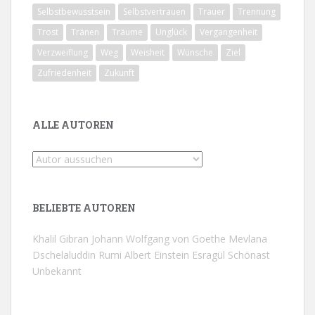
Selbstbewusstsein
Selbstvertrauen
Trauer
Trennung
Trost
Tränen
Träume
Unglück
Vergangenheit
Verzweiflung
Weg
Weisheit
Wünsche
Ziel
Zufriedenheit
Zukunft
ALLE AUTOREN
BELIEBTE AUTOREN
Khalil Gibran
Johann Wolfgang von Goethe
Mevlana
Dschelaluddin Rumi
Albert Einstein
Esragül Schönast
Unbekannt