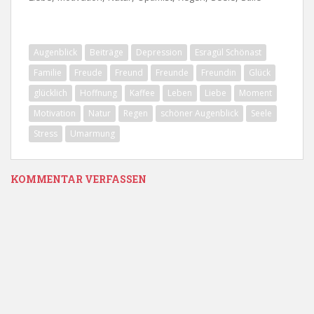
Augenblick
Beiträge
Depression
Esragül Schönast
Familie
Freude
Freund
Freunde
Freundin
Glück
glücklich
Hoffnung
Kaffee
Leben
Liebe
Moment
Motivation
Natur
Regen
schöner Augenblick
Seele
Stress
Umarmung
KOMMENTAR VERFASSEN