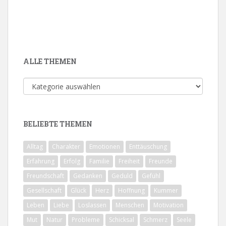
ALLE THEMEN
Alle
Themen
BELIEBTE THEMEN
Alltag
Charakter
Emotionen
Enttäuschung
Erfahrung
Erfolg
Familie
Freiheit
Freunde
Freundschaft
Gedanken
Geduld
Gefühl
Gesellschaft
Glück
Herz
Hoffnung
Kummer
Leben
Liebe
Loslassen
Menschen
Motivation
Mut
Natur
Probleme
Schicksal
Schmerz
Seele