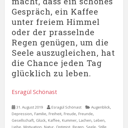
macht, dass ein schönes
Gespräch, ein Kaffee
unter freiem Himmel
oder der prasselnde
Regen genügen, um die
Seele auszugleichen, hat
die Chance jeden Tag
glücklich zu leben.
Esragül Schönast
,
31. August 2019
Esragül Schönast
Augenblick
,
,
,
,
,
Depression
Familie
Freiheit
Freude
Freunde
,
,
,
,
,
,
Gesellschaft
Glück
Kaffee
Kummer
Lachen
Leben
,
,
,
,
,
,
Liebe
Motivation
Natur
Optimist
Regen
Seele
Stille