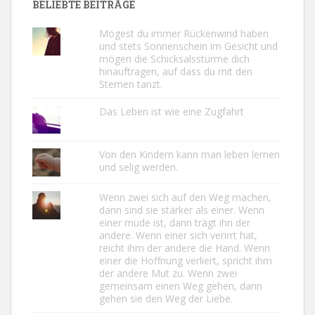
BELIEBTE BEITRÄGE
Mögest du immer Rückenwind haben
und stets Sonnenschein im Gesicht und
mögen die Schicksalsstürme dich
hinauftragen, auf dass du mit den
Sternen tanzt.
Das Leben ist wie eine Zugfahrt
Von den Kindern kann man leben lernen
und selig werden.
Wenn zwei sich auf den Weg machen,
dann sind sie stärker als einer. Wenn
einer müde ist, dann trägt ihn der
andere. Wenn einer sich verirrt hat,
reicht ihm der andere die Hand. Wenn
einer die Hoffnung verliert, spricht ihm
der andere Mut zu. Wenn zwei
gemeinsam einen Weg gehen, dann
gehen sie den Weg der Liebe.