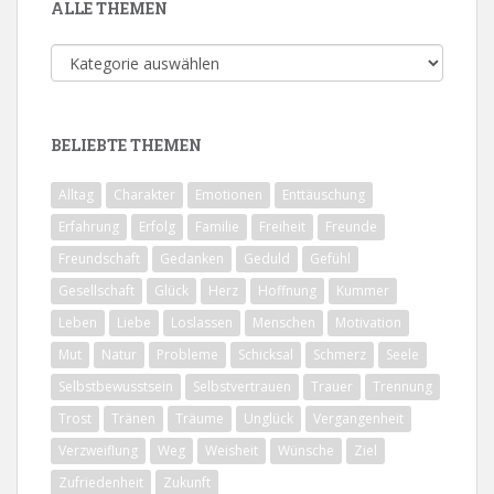
ALLE THEMEN
Alle
Themen
BELIEBTE THEMEN
Alltag
Charakter
Emotionen
Enttäuschung
Erfahrung
Erfolg
Familie
Freiheit
Freunde
Freundschaft
Gedanken
Geduld
Gefühl
Gesellschaft
Glück
Herz
Hoffnung
Kummer
Leben
Liebe
Loslassen
Menschen
Motivation
Mut
Natur
Probleme
Schicksal
Schmerz
Seele
Selbstbewusstsein
Selbstvertrauen
Trauer
Trennung
Trost
Tränen
Träume
Unglück
Vergangenheit
Verzweiflung
Weg
Weisheit
Wünsche
Ziel
Zufriedenheit
Zukunft