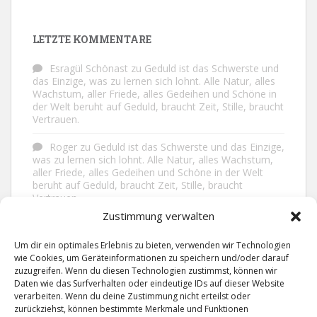
LETZTE KOMMENTARE
Esragül Schönast
zu
Geduld ist das Schwerste und
das Einzige, was zu lernen sich lohnt. Alle Natur, alles
Wachstum, aller Friede, alles Gedeihen und Schöne in
der Welt beruht auf Geduld, braucht Zeit, Stille, braucht
Vertrauen.
Roger
zu
Geduld ist das Schwerste und das Einzige,
was zu lernen sich lohnt. Alle Natur, alles Wachstum,
aller Friede, alles Gedeihen und Schöne in der Welt
beruht auf Geduld, braucht Zeit, Stille, braucht
Vertrauen.
Zustimmung verwalten
Frank Brenmöhl
zu
Nichts in unserem Leben
geschieht ohne Grund. Der Rest ist Zufall.
Um dir ein optimales Erlebnis zu bieten, verwenden wir Technologien
wie Cookies, um Geräteinformationen zu speichern und/oder darauf
Grid
zu
Man lebt ruhiger, wenn man nicht alles
zuzugreifen. Wenn du diesen Technologien zustimmst, können wir
sagt, was man weiß, nicht alles glaubt, was man hört
Daten wie das Surfverhalten oder eindeutige IDs auf dieser Website
und über den Rest einfach nur lächelt.
verarbeiten. Wenn du deine Zustimmung nicht erteilst oder
zurückziehst, können bestimmte Merkmale und Funktionen