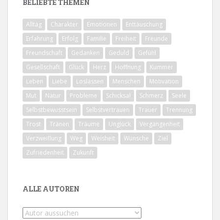
BELIEBTE THEMEN
Alltag
Charakter
Emotionen
Enttäuschung
Erfahrung
Erfolg
Familie
Freiheit
Freunde
Freundschaft
Gedanken
Geduld
Gefühl
Gesellschaft
Glück
Herz
Hoffnung
Kummer
Leben
Liebe
Loslassen
Menschen
Motivation
Mut
Natur
Probleme
Schicksal
Schmerz
Seele
Selbstbewusstsein
Selbstvertrauen
Trauer
Trennung
Trost
Tränen
Träume
Unglück
Vergangenheit
Verzweiflung
Weg
Weisheit
Wünsche
Ziel
Zufriedenheit
Zukunft
ALLE AUTOREN