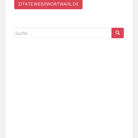
ZITATE.WEISEWORTWAHL.DE
Suche
nach: