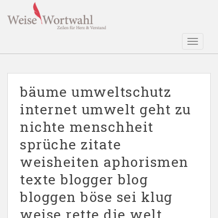
S
k
i
p
TOGGLE
t
o
m
a
bäume umweltschutz
i
internet umwelt geht zu
n
c
nichte menschheit
o
n
sprüche zitate
t
weisheiten aphorismen
e
n
texte blogger blog
t
bloggen böse sei klug
weise rette die welt