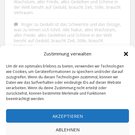
Wachstum, aller Friede, alles Gedeihen und Schöne in
der Welt beruht auf Geduld, braucht Zeit, Stille, braucht
Vertrauen.
Roger
zu
Geduld ist das Schwerste und das Einzige,
was zu lernen sich lohnt. Alle Natur, alles Wachstum,
aller Friede, alles Gedeihen und Schöne in der Welt
beruht auf Geduld, braucht Zeit, Stille, braucht
Vertrauen.
Zustimmung verwalten
Frank Brenmöhl
zu
Nichts in unserem Leben
geschieht ohne Grund. Der Rest ist Zufall.
Um dir ein optimales Erlebnis zu bieten, verwenden wir Technologien
wie Cookies, um Geräteinformationen zu speichern und/oder darauf
Grid
zu
Man lebt ruhiger, wenn man nicht alles
zuzugreifen. Wenn du diesen Technologien zustimmst, können wir
sagt, was man weiß, nicht alles glaubt, was man hört
Daten wie das Surfverhalten oder eindeutige IDs auf dieser Website
und über den Rest einfach nur lächelt.
verarbeiten. Wenn du deine Zustimmung nicht erteilst oder
zurückziehst, können bestimmte Merkmale und Funktionen
beeinträchtigt werden.
AKZEPTIEREN
ABLEHNEN
IMPRESSUM
DATENSCHUTZERKLÄRUNG
KONTAKT