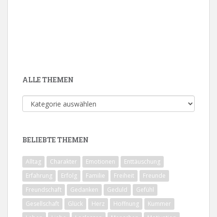
ALLE THEMEN
Alle
Themen
BELIEBTE THEMEN
Alltag
Charakter
Emotionen
Enttäuschung
Erfahrung
Erfolg
Familie
Freiheit
Freunde
Freundschaft
Gedanken
Geduld
Gefühl
Gesellschaft
Glück
Herz
Hoffnung
Kummer