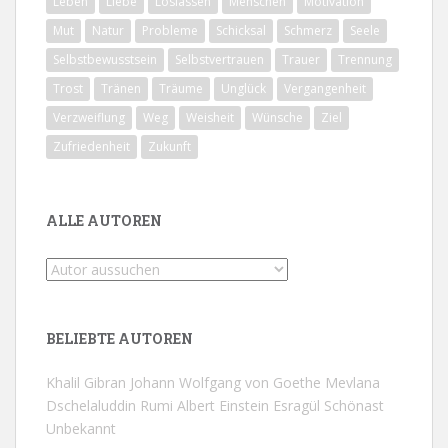
Leben
Liebe
Loslassen
Menschen
Motivation
Mut
Natur
Probleme
Schicksal
Schmerz
Seele
Selbstbewusstsein
Selbstvertrauen
Trauer
Trennung
Trost
Tränen
Träume
Unglück
Vergangenheit
Verzweiflung
Weg
Weisheit
Wünsche
Ziel
Zufriedenheit
Zukunft
ALLE AUTOREN
BELIEBTE AUTOREN
Khalil Gibran
Johann Wolfgang von Goethe
Mevlana
Dschelaluddin Rumi
Albert Einstein
Esragül Schönast
Unbekannt