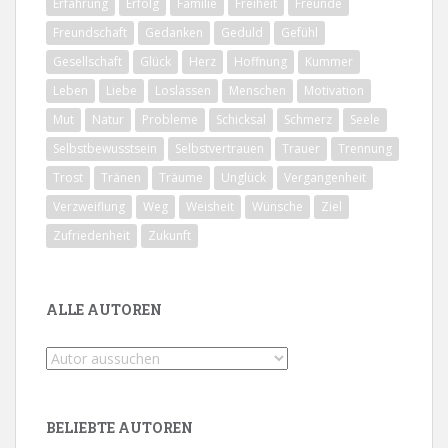
Erfahrung
Erfolg
Familie
Freiheit
Freunde
Freundschaft
Gedanken
Geduld
Gefühl
Gesellschaft
Glück
Herz
Hoffnung
Kummer
Leben
Liebe
Loslassen
Menschen
Motivation
Mut
Natur
Probleme
Schicksal
Schmerz
Seele
Selbstbewusstsein
Selbstvertrauen
Trauer
Trennung
Trost
Tränen
Träume
Unglück
Vergangenheit
Verzweiflung
Weg
Weisheit
Wünsche
Ziel
Zufriedenheit
Zukunft
ALLE AUTOREN
BELIEBTE AUTOREN