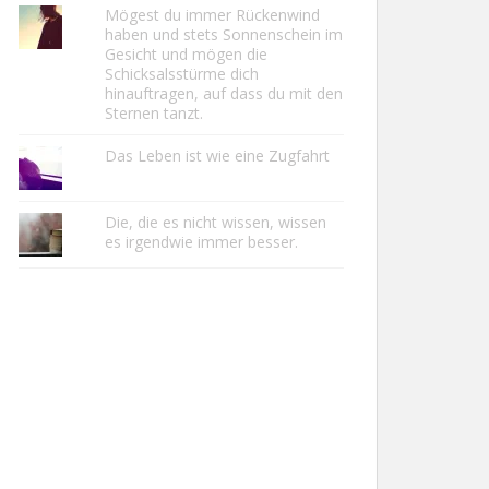
Mögest du immer Rückenwind
haben und stets Sonnenschein im
Gesicht und mögen die
Schicksalsstürme dich
hinauftragen, auf dass du mit den
Sternen tanzt.
Das Leben ist wie eine Zugfahrt
Die, die es nicht wissen, wissen
es irgendwie immer besser.