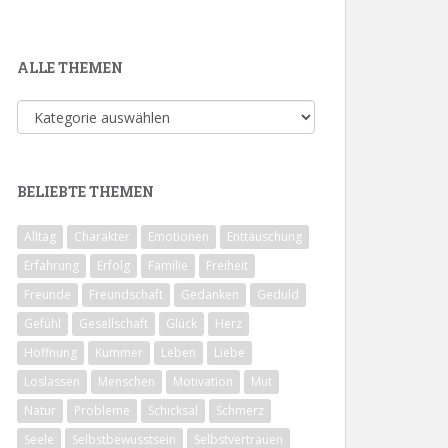
ALLE THEMEN
Alle
Themen
BELIEBTE THEMEN
Alltag
Charakter
Emotionen
Enttäuschung
Erfahrung
Erfolg
Familie
Freiheit
Freunde
Freundschaft
Gedanken
Geduld
Gefühl
Gesellschaft
Glück
Herz
Hoffnung
Kummer
Leben
Liebe
Loslassen
Menschen
Motivation
Mut
Natur
Probleme
Schicksal
Schmerz
Seele
Selbstbewusstsein
Selbstvertrauen