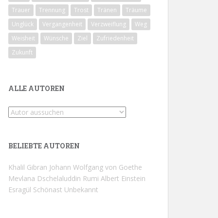
Trauer
Trennung
Trost
Tränen
Träume
Unglück
Vergangenheit
Verzweiflung
Weg
Weisheit
Wünsche
Ziel
Zufriedenheit
Zukunft
ALLE AUTOREN
BELIEBTE AUTOREN
Khalil Gibran
Johann Wolfgang von Goethe
Mevlana Dschelaluddin Rumi
Albert Einstein
Esragül Schönast
Unbekannt