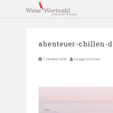
S
k
i
p
t
o
m
abenteuer-chillen
a
i
n
7. Oktober 2018
Esragül Schönast
c
o
n
t
e
n
t