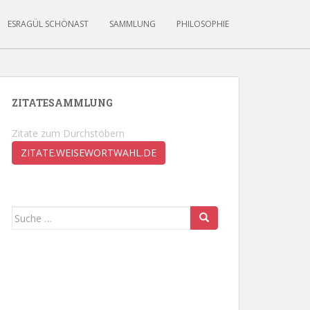
ESRAGÜL SCHÖNAST
SAMMLUNG
PHILOSOPHIE
ZITATESAMMLUNG
Zitate zum Durchstöbern
ZITATE.WEISEWORTWAHL.DE
Suche
nach: