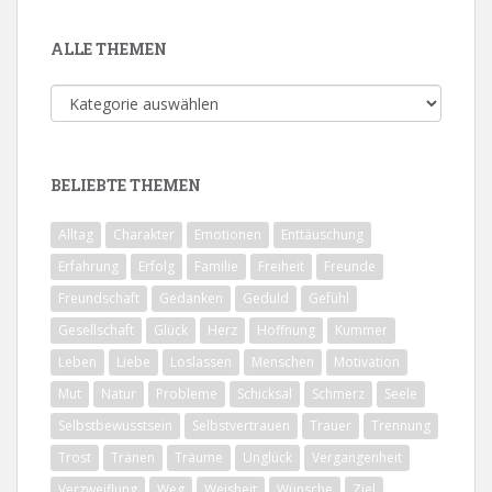
ALLE THEMEN
Alle
Themen
BELIEBTE THEMEN
Alltag
Charakter
Emotionen
Enttäuschung
Erfahrung
Erfolg
Familie
Freiheit
Freunde
Freundschaft
Gedanken
Geduld
Gefühl
Gesellschaft
Glück
Herz
Hoffnung
Kummer
Leben
Liebe
Loslassen
Menschen
Motivation
Mut
Natur
Probleme
Schicksal
Schmerz
Seele
Selbstbewusstsein
Selbstvertrauen
Trauer
Trennung
Trost
Tränen
Träume
Unglück
Vergangenheit
Verzweiflung
Weg
Weisheit
Wünsche
Ziel