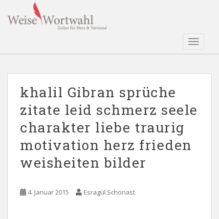
S
k
i
p
TOGGLE
t
o
m
a
khalil Gibran sprüche
i
zitate leid schmerz seele
n
c
charakter liebe traurig
o
n
motivation herz frieden
t
weisheiten bilder
e
n
t
4. Januar 2015
Esragül Schönast