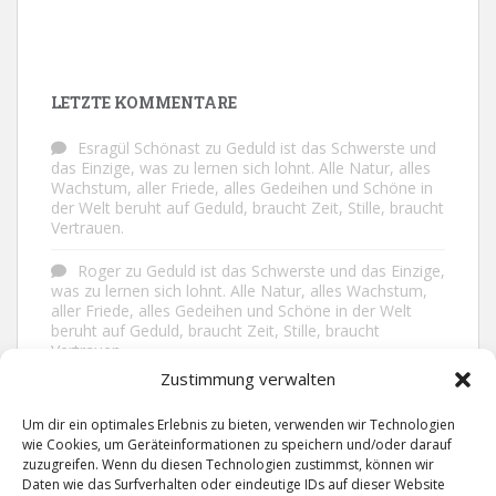
LETZTE KOMMENTARE
Esragül Schönast
zu
Geduld ist das Schwerste und
das Einzige, was zu lernen sich lohnt. Alle Natur, alles
Wachstum, aller Friede, alles Gedeihen und Schöne in
der Welt beruht auf Geduld, braucht Zeit, Stille, braucht
Vertrauen.
Roger
zu
Geduld ist das Schwerste und das Einzige,
was zu lernen sich lohnt. Alle Natur, alles Wachstum,
aller Friede, alles Gedeihen und Schöne in der Welt
beruht auf Geduld, braucht Zeit, Stille, braucht
Vertrauen.
Zustimmung verwalten
Frank Brenmöhl
zu
Nichts in unserem Leben
geschieht ohne Grund. Der Rest ist Zufall.
Um dir ein optimales Erlebnis zu bieten, verwenden wir Technologien
wie Cookies, um Geräteinformationen zu speichern und/oder darauf
Grid
zu
Man lebt ruhiger, wenn man nicht alles
zuzugreifen. Wenn du diesen Technologien zustimmst, können wir
sagt, was man weiß, nicht alles glaubt, was man hört
Daten wie das Surfverhalten oder eindeutige IDs auf dieser Website