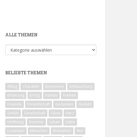
ALLE THEMEN
Alle
Themen
BELIEBTE THEMEN
Alltag
Charakter
Emotionen
Enttäuschung
Erfahrung
Erfolg
Familie
Freiheit
Freunde
Freundschaft
Gedanken
Geduld
Gefühl
Gesellschaft
Glück
Herz
Hoffnung
Kummer
Leben
Liebe
Loslassen
Menschen
Motivation
Mut