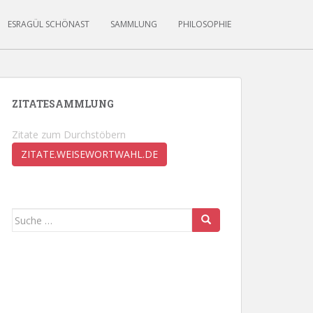
ESRAGÜL SCHÖNAST
SAMMLUNG
PHILOSOPHIE
ZITATESAMMLUNG
Zitate zum Durchstöbern
ZITATE.WEISEWORTWAHL.DE
Suche
nach: