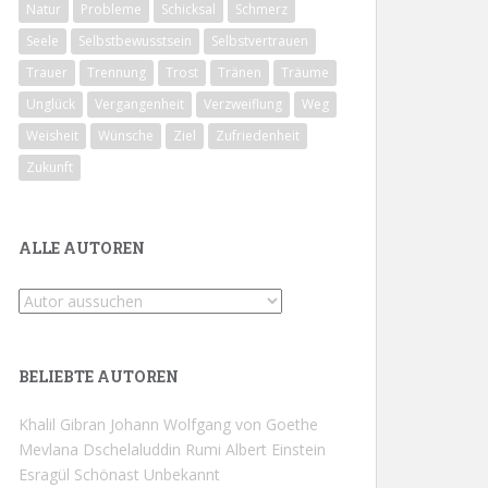
Natur
Probleme
Schicksal
Schmerz
Seele
Selbstbewusstsein
Selbstvertrauen
Trauer
Trennung
Trost
Tränen
Träume
Unglück
Vergangenheit
Verzweiflung
Weg
Weisheit
Wünsche
Ziel
Zufriedenheit
Zukunft
ALLE AUTOREN
BELIEBTE AUTOREN
Khalil Gibran
Johann Wolfgang von Goethe
Mevlana Dschelaluddin Rumi
Albert Einstein
Esragül Schönast
Unbekannt