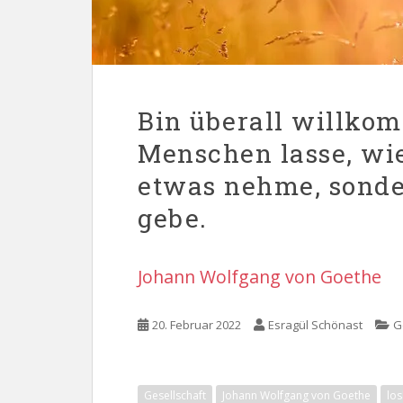
Bin überall willkom
Menschen lasse, wi
etwas nehme, sond
gebe.
Johann Wolfgang von Goethe
20. Februar 2022
Esragül Schönast
G
Gesellschaft
Johann Wolfgang von Goethe
los