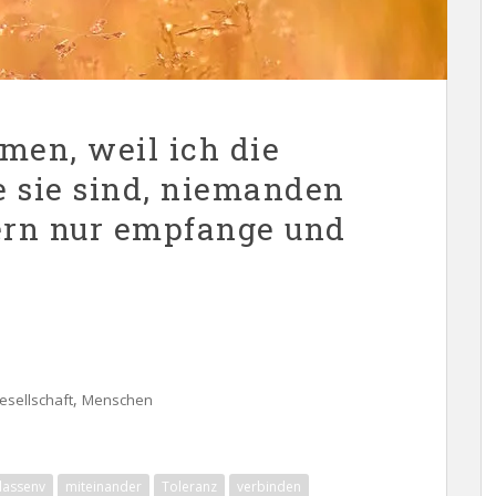
men, weil ich die
e sie sind, niemanden
ern nur empfange und
,
esellschaft
Menschen
lassenv
miteinander
Toleranz
verbinden