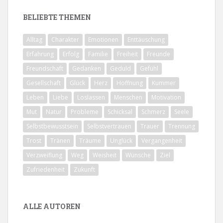
BELIEBTE THEMEN
Alltag
Charakter
Emotionen
Enttäuschung
Erfahrung
Erfolg
Familie
Freiheit
Freunde
Freundschaft
Gedanken
Geduld
Gefühl
Gesellschaft
Glück
Herz
Hoffnung
Kummer
Leben
Liebe
Loslassen
Menschen
Motivation
Mut
Natur
Probleme
Schicksal
Schmerz
Seele
Selbstbewusstsein
Selbstvertrauen
Trauer
Trennung
Trost
Tränen
Träume
Unglück
Vergangenheit
Verzweiflung
Weg
Weisheit
Wünsche
Ziel
Zufriedenheit
Zukunft
ALLE AUTOREN