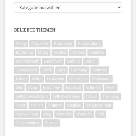
Alle
Themen
BELIEBTE THEMEN
Alltag
Charakter
Emotionen
Enttäuschung
Erfahrung
Erfolg
Familie
Freiheit
Freunde
Freundschaft
Gedanken
Geduld
Gefühl
Gesellschaft
Glück
Herz
Hoffnung
Kummer
Leben
Liebe
Loslassen
Menschen
Motivation
Mut
Natur
Probleme
Schicksal
Schmerz
Seele
Selbstbewusstsein
Selbstvertrauen
Trauer
Trennung
Trost
Tränen
Träume
Unglück
Vergangenheit
Verzweiflung
Weg
Weisheit
Wünsche
Ziel
Zufriedenheit
Zukunft