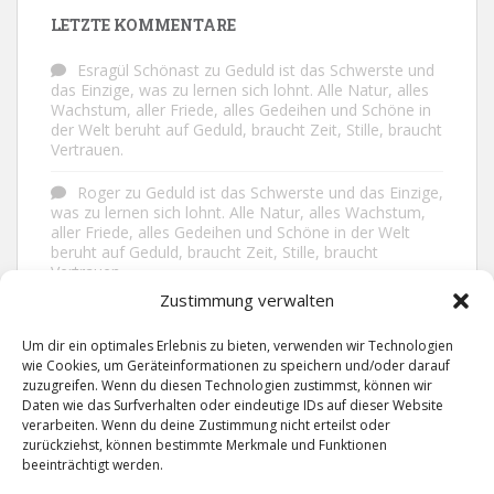
LETZTE KOMMENTARE
Esragül Schönast
zu
Geduld ist das Schwerste und
das Einzige, was zu lernen sich lohnt. Alle Natur, alles
Wachstum, aller Friede, alles Gedeihen und Schöne in
der Welt beruht auf Geduld, braucht Zeit, Stille, braucht
Vertrauen.
Roger
zu
Geduld ist das Schwerste und das Einzige,
was zu lernen sich lohnt. Alle Natur, alles Wachstum,
aller Friede, alles Gedeihen und Schöne in der Welt
beruht auf Geduld, braucht Zeit, Stille, braucht
Vertrauen.
Zustimmung verwalten
Frank Brenmöhl
zu
Nichts in unserem Leben
geschieht ohne Grund. Der Rest ist Zufall.
Um dir ein optimales Erlebnis zu bieten, verwenden wir Technologien
wie Cookies, um Geräteinformationen zu speichern und/oder darauf
Grid
zu
Man lebt ruhiger, wenn man nicht alles
zuzugreifen. Wenn du diesen Technologien zustimmst, können wir
sagt, was man weiß, nicht alles glaubt, was man hört
Daten wie das Surfverhalten oder eindeutige IDs auf dieser Website
und über den Rest einfach nur lächelt.
verarbeiten. Wenn du deine Zustimmung nicht erteilst oder
zurückziehst, können bestimmte Merkmale und Funktionen
beeinträchtigt werden.