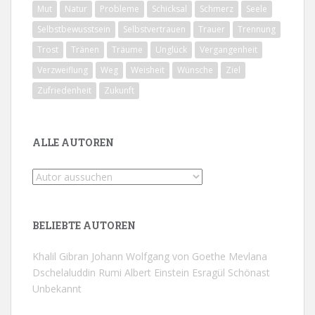
Mut
Natur
Probleme
Schicksal
Schmerz
Seele
Selbstbewusstsein
Selbstvertrauen
Trauer
Trennung
Trost
Tränen
Träume
Unglück
Vergangenheit
Verzweiflung
Weg
Weisheit
Wünsche
Ziel
Zufriedenheit
Zukunft
ALLE AUTOREN
BELIEBTE AUTOREN
Khalil Gibran
Johann Wolfgang von Goethe
Mevlana
Dschelaluddin Rumi
Albert Einstein
Esragül Schönast
Unbekannt