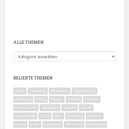
ALLE THEMEN
Alle
Themen
BELIEBTE THEMEN
Alltag
Charakter
Emotionen
Enttäuschung
Erfahrung
Erfolg
Familie
Freiheit
Freunde
Freundschaft
Gedanken
Geduld
Gefühl
Gesellschaft
Glück
Herz
Hoffnung
Kummer
Leben
Liebe
Loslassen
Menschen
Motivation