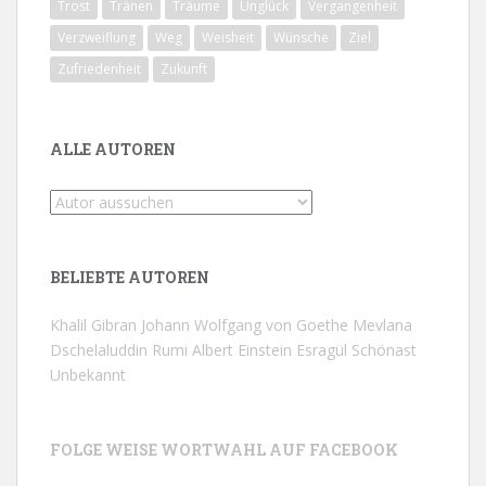
Trost
Tränen
Träume
Unglück
Vergangenheit
Verzweiflung
Weg
Weisheit
Wünsche
Ziel
Zufriedenheit
Zukunft
ALLE AUTOREN
BELIEBTE AUTOREN
Khalil Gibran
Johann Wolfgang von Goethe
Mevlana
Dschelaluddin Rumi
Albert Einstein
Esragül Schönast
Unbekannt
FOLGE WEISE WORTWAHL AUF FACEBOOK