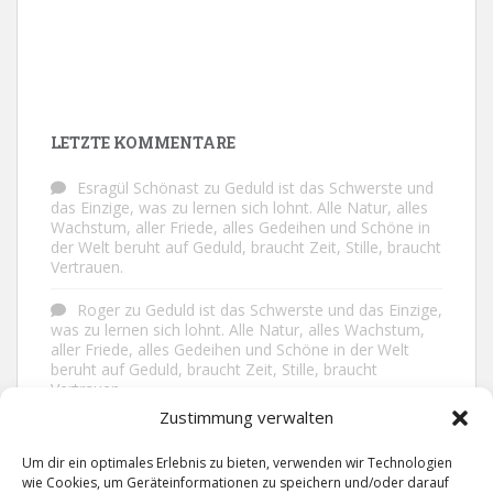
LETZTE KOMMENTARE
Esragül Schönast
zu
Geduld ist das Schwerste und
das Einzige, was zu lernen sich lohnt. Alle Natur, alles
Wachstum, aller Friede, alles Gedeihen und Schöne in
der Welt beruht auf Geduld, braucht Zeit, Stille, braucht
Vertrauen.
Roger
zu
Geduld ist das Schwerste und das Einzige,
was zu lernen sich lohnt. Alle Natur, alles Wachstum,
aller Friede, alles Gedeihen und Schöne in der Welt
beruht auf Geduld, braucht Zeit, Stille, braucht
Vertrauen.
Zustimmung verwalten
Frank Brenmöhl
zu
Nichts in unserem Leben
geschieht ohne Grund. Der Rest ist Zufall.
Um dir ein optimales Erlebnis zu bieten, verwenden wir Technologien
wie Cookies, um Geräteinformationen zu speichern und/oder darauf