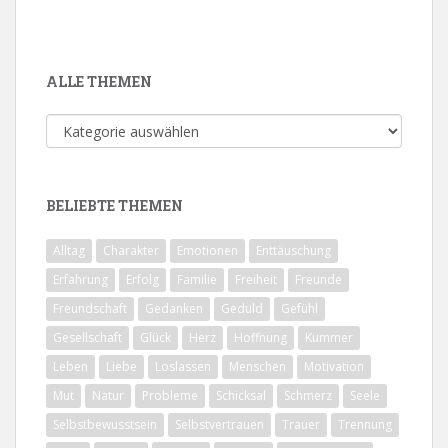
ALLE THEMEN
Alle
Themen
BELIEBTE THEMEN
Alltag
Charakter
Emotionen
Enttäuschung
Erfahrung
Erfolg
Familie
Freiheit
Freunde
Freundschaft
Gedanken
Geduld
Gefühl
Gesellschaft
Glück
Herz
Hoffnung
Kummer
Leben
Liebe
Loslassen
Menschen
Motivation
Mut
Natur
Probleme
Schicksal
Schmerz
Seele
Selbstbewusstsein
Selbstvertrauen
Trauer
Trennung