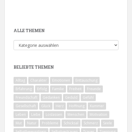
ALLE THEMEN
Alle
Themen
BELIEBTE THEMEN
Alltag
Charakter
Emotionen
Enttäuschung
Erfahrung
Erfolg
Familie
Freiheit
Freunde
Freundschaft
Gedanken
Geduld
Gefühl
Gesellschaft
Glück
Herz
Hoffnung
Kummer
Leben
Liebe
Loslassen
Menschen
Motivation
Mut
Natur
Probleme
Schicksal
Schmerz
Seele
Selbstbewusstsein
Selbstvertrauen
Trauer
Trennung