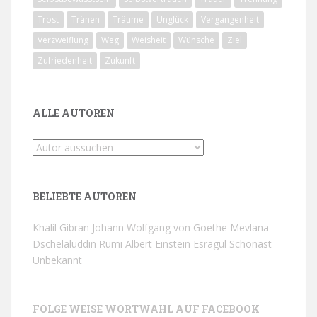
Trost
Tränen
Träume
Unglück
Vergangenheit
Verzweiflung
Weg
Weisheit
Wünsche
Ziel
Zufriedenheit
Zukunft
ALLE AUTOREN
BELIEBTE AUTOREN
Khalil Gibran
Johann Wolfgang von Goethe
Mevlana
Dschelaluddin Rumi
Albert Einstein
Esragül Schönast
Unbekannt
FOLGE WEISE WORTWAHL AUF FACEBOOK