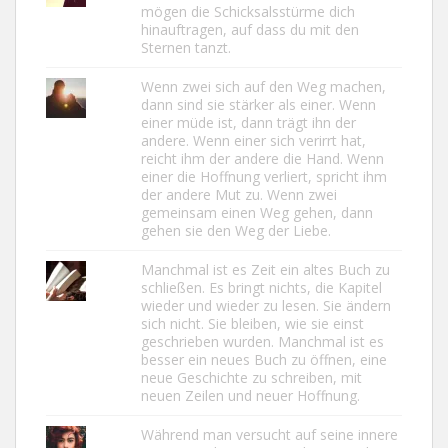
mögen die Schicksalsstürme dich
hinauftragen, auf dass du mit den
Sternen tanzt.
Wenn zwei sich auf den Weg machen,
dann sind sie stärker als einer. Wenn
einer müde ist, dann trägt ihn der
andere. Wenn einer sich verirrt hat,
reicht ihm der andere die Hand. Wenn
einer die Hoffnung verliert, spricht ihm
der andere Mut zu. Wenn zwei
gemeinsam einen Weg gehen, dann
gehen sie den Weg der Liebe.
Manchmal ist es Zeit ein altes Buch zu
schließen. Es bringt nichts, die Kapitel
wieder und wieder zu lesen. Sie ändern
sich nicht. Sie bleiben, wie sie einst
geschrieben wurden. Manchmal ist es
besser ein neues Buch zu öffnen, eine
neue Geschichte zu schreiben, mit
neuen Zeilen und neuer Hoffnung.
Während man versucht auf seine innere