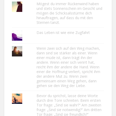
Mögest du immer Rückenwind haben
und stets Sonnenschein im Gesicht und
mögen die Schicksalsstürme dich
hinauftragen, auf dass du mit den
Sternen tanzt.
Das Leben ist wie eine Zugfahrt
Wenn zwei sich auf den Weg machen,
dann sind sie stärker als einer. Wenn
einer müde ist, dann trägt ihn der
andere. Wenn einer sich verirrt hat,
reicht ihm der andere die Hand. Wenn
einer die Hoffnung verliert, spricht ihm
der andere Mut zu. Wenn zwei
gemeinsam einen Weg gehen, dann
gehen sie den Weg der Liebe.
Bevor du sprichst, lasse deine Worte
durch drei Tore schreiten. Beim ersten
Tor frage: „Sind sie wahr?“ Am zweiten
frage: „Sind sie notwendig?“ Am dritten
Tor frage: „Sind sie freundlich?“