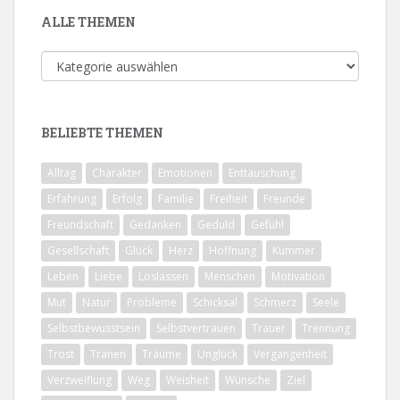
ALLE THEMEN
Alle
Themen
BELIEBTE THEMEN
Alltag
Charakter
Emotionen
Enttäuschung
Erfahrung
Erfolg
Familie
Freiheit
Freunde
Freundschaft
Gedanken
Geduld
Gefühl
Gesellschaft
Glück
Herz
Hoffnung
Kummer
Leben
Liebe
Loslassen
Menschen
Motivation
Mut
Natur
Probleme
Schicksal
Schmerz
Seele
Selbstbewusstsein
Selbstvertrauen
Trauer
Trennung
Trost
Tränen
Träume
Unglück
Vergangenheit
Verzweiflung
Weg
Weisheit
Wünsche
Ziel