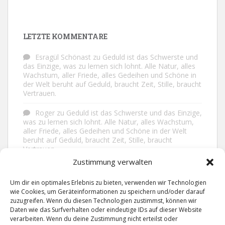
LETZTE KOMMENTARE
Esragül Schönast
zu
Geduld ist das Schwerste und
das Einzige, was zu lernen sich lohnt. Alle Natur, alles
Wachstum, aller Friede, alles Gedeihen und Schöne in
der Welt beruht auf Geduld, braucht Zeit, Stille, braucht
Vertrauen.
Roger
zu
Geduld ist das Schwerste und das Einzige,
was zu lernen sich lohnt. Alle Natur, alles Wachstum,
aller Friede, alles Gedeihen und Schöne in der Welt
beruht auf Geduld, braucht Zeit, Stille, braucht
Vertrauen.
Zustimmung verwalten
Frank Brenmöhl
zu
Nichts in unserem Leben
geschieht ohne Grund. Der Rest ist Zufall.
Um dir ein optimales Erlebnis zu bieten, verwenden wir Technologien
wie Cookies, um Geräteinformationen zu speichern und/oder darauf
Grid
zu
Man lebt ruhiger, wenn man nicht alles
zuzugreifen. Wenn du diesen Technologien zustimmst, können wir
sagt, was man weiß, nicht alles glaubt, was man hört
Daten wie das Surfverhalten oder eindeutige IDs auf dieser Website
und über den Rest einfach nur lächelt.
verarbeiten. Wenn du deine Zustimmung nicht erteilst oder